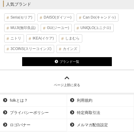
人気ブランド
Seria(セリア)
DAISO(ダイソー)
Can Do(キャンドゥ)
MUJI(無印良品)
GU(ジーユー)
UNIQLO(ユニクロ)
ニトリ
IKEA(イケア)
しまむら
3COINS(スリーコインズ)
カインズ
ブランド一覧
ページ上部に戻る
folkとは？
利用規約
プライバシーポリシー
特定商取引法
ロゴ/バナー
メルマガ配信設定