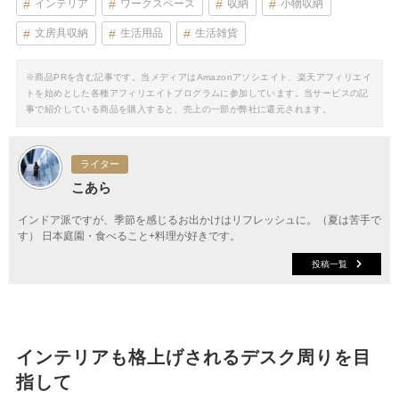
インテリア
ワークスペース
収納
小物収納
文房具収納
生活用品
生活雑貨
※商品PRを含む記事です。当メディアはAmazonアソシエイト、楽天アフィリエイ
トを始めとした各種アフィリエイトプログラムに参加しています。当サービスの記
事で紹介している商品を購入すると、売上の一部が弊社に還元されます。
ライター
こあら
インドア派ですが、季節を感じるお出かけはリフレッシュに。（夏は苦手で
す） 日本庭園・食べること+料理が好きです。
投稿一覧
インテリアも格上げされるデスク周りを目
指して