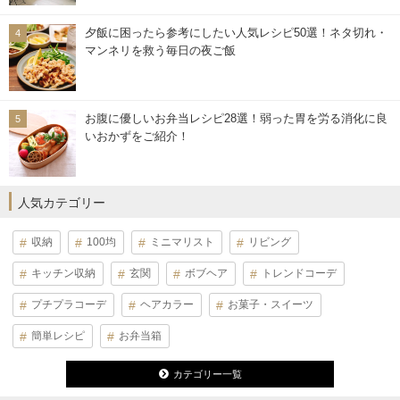
夕飯に困ったら参考にしたい人気レシピ50選！ネタ切れ・
マンネリを救う毎日の夜ご飯
お腹に優しいお弁当レシピ28選！弱った胃を労る消化に良
いおかずをご紹介！
人気カテゴリー
収納
100均
ミニマリスト
リビング
キッチン収納
玄関
ボブヘア
トレンドコーデ
プチプラコーデ
ヘアカラー
お菓子・スイーツ
簡単レシピ
お弁当箱
カテゴリー一覧