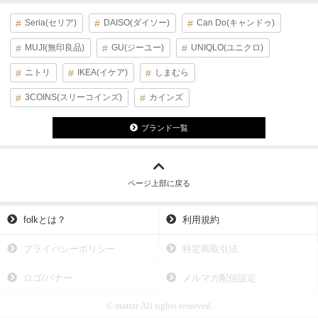
Seria(セリア)
DAISO(ダイソー)
Can Do(キャンドゥ)
MUJI(無印良品)
GU(ジーユー)
UNIQLO(ユニクロ)
ニトリ
IKEA(イケア)
しまむら
3COINS(スリーコインズ)
カインズ
ブランド一覧
ページ上部に戻る
folkとは？
利用規約
プライバシーポリシー
特定商取引法
ロゴ/バナー
メルマガ配信設定
© mattrz All rights reserved.