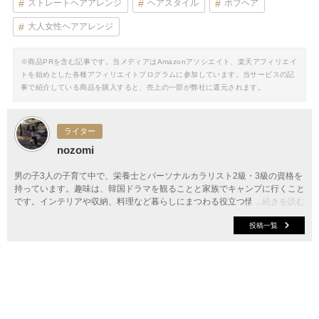
ストレートヘアアレンジ
ヘアスタイル
ボブヘア
大人女性ヘアアレンジ
※商品PRを含む記事です。当メディアはAmazonアソシエイト、楽天アフィリエイ
トを始めとした各種アフィリエイトプログラムに参加しています。当サービスの記
事で紹介している商品を購入すると、売上の一部が弊社に還元されます。
ライター
nozomi
男の子3人の子育て中で、栄養士とパーソナルカラリスト2級・3級の資格を
持っています。趣味は、韓国ドラマを観ることと家族でキャンプに行くこと
です。インテリアや収納、料理など暮らしにまつわる役立つ情報をお届けし
...続きを読む
ます。
投稿一覧