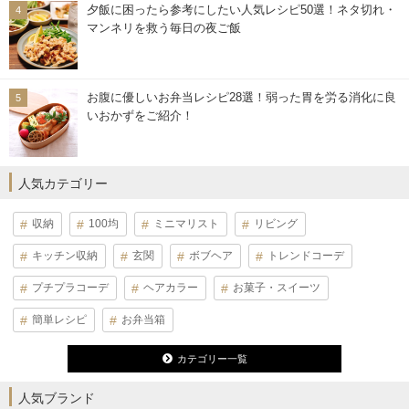
夕飯に困ったら参考にしたい人気レシピ50選！ネタ切れ・
マンネリを救う毎日の夜ご飯
お腹に優しいお弁当レシピ28選！弱った胃を労る消化に良
いおかずをご紹介！
人気カテゴリー
収納
100均
ミニマリスト
リビング
キッチン収納
玄関
ボブヘア
トレンドコーデ
プチプラコーデ
ヘアカラー
お菓子・スイーツ
簡単レシピ
お弁当箱
カテゴリー一覧
人気ブランド