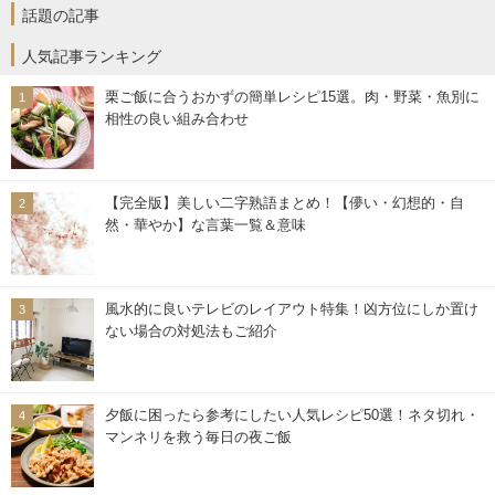
話題の記事
人気記事ランキング
栗ご飯に合うおかずの簡単レシピ15選。肉・野菜・魚別に
相性の良い組み合わせ
【完全版】美しい二字熟語まとめ！【儚い・幻想的・自
然・華やか】な言葉一覧＆意味
風水的に良いテレビのレイアウト特集！凶方位にしか置け
ない場合の対処法もご紹介
夕飯に困ったら参考にしたい人気レシピ50選！ネタ切れ・
マンネリを救う毎日の夜ご飯