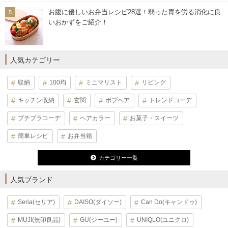
お腹に優しいお弁当レシピ28選！弱った胃を労る消化に良
いおかずをご紹介！
人気カテゴリー
収納
100均
ミニマリスト
リビング
キッチン収納
玄関
ボブヘア
トレンドコーデ
プチプラコーデ
ヘアカラー
お菓子・スイーツ
簡単レシピ
お弁当箱
カテゴリー一覧
人気ブランド
Seria(セリア)
DAISO(ダイソー)
Can Do(キャンドゥ)
MUJI(無印良品)
GU(ジーユー)
UNIQLO(ユニクロ)