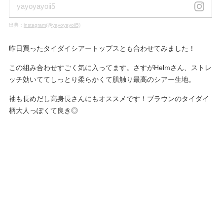
yayoyayoii5
出典：
instagram(@yayoyayoii5)
昨日買ったタイダイシアートップスとも合わせてみました！
この組み合わせすごく気に入ってます。さすがHelmさん、ストレ
ッチ効いててしっとり柔らかくて肌触り最高のシアー生地。
袖も長めだし高身長さんにもオススメです！ブラウンのタイダイ
柄大人っぽくて良き◎