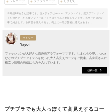
ジレコーデ
プチプラコーデ
しまむら
※商品PRを含む記事です。当メディアはAmazonアソシエイト、楽天アフィリエイ
トを始めとした各種アフィリエイトプログラムに参加しています。当サービスの記
事で紹介している商品を購入すると、売上の一部が弊社に還元されます。
ライター
Yayoi
ファッションが大好きな高身長アラフォーママです。しまむらやGU、coca
などのプチプラアイテムを使った大人高見えコーデをご提案。高身長さんに
役立つ情報の発信にも力を入れています。
投稿一覧
プチプラでも大人っぽくて高見えするコー