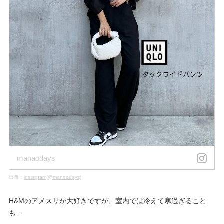
manaodays
出典：
instagram(@manaodays)
H&Mのアメスリが大好きですが、室内では冷えて寒過ぎること
も…