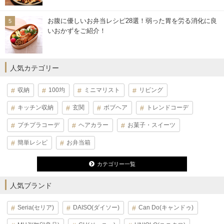
お腹に優しいお弁当レシピ28選！弱った胃を労る消化に良
いおかずをご紹介！
人気カテゴリー
収納
100均
ミニマリスト
リビング
キッチン収納
玄関
ボブヘア
トレンドコーデ
プチプラコーデ
ヘアカラー
お菓子・スイーツ
簡単レシピ
お弁当箱
カテゴリー一覧
人気ブランド
Seria(セリア)
DAISO(ダイソー)
Can Do(キャンドゥ)