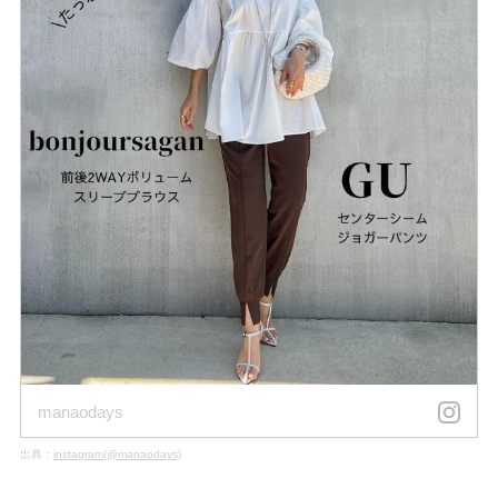
manaodays
出典：
instagram(@manaodays)