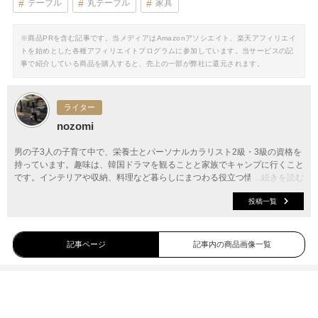
テーブル
丸テーブル
家具
※商品PRを含む記事です。当メディアはAmazonアソシエイト、楽天アフィリエイ
トを始めとした各種アフィリエイトプログラムに参加しています。当サービスの記
事で紹介している商品を購入すると、売上の一部が弊社に還元されます。
ライター
nozomi
男の子3人の子育て中で、栄養士とパーソナルカラリスト2級・3級の資格を
持っています。趣味は、韓国ドラマを観ることと家族でキャンプに行くこと
です。インテリアや収納、料理など暮らしにまつわる役立つ情報をお届けし
...続きを読む
ます。
投稿一覧
記事ページ
記事内の商品画像一覧