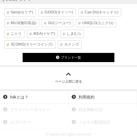
Seria(セリア)
DAISO(ダイソー)
Can Do(キャンドゥ)
MUJI(無印良品)
GU(ジーユー)
UNIQLO(ユニクロ)
ニトリ
IKEA(イケア)
しまむら
3COINS(スリーコインズ)
カインズ
ブランド一覧
ページ上部に戻る
folkとは？
利用規約
プライバシーポリシー
特定商取引法
ロゴ/バナー
メルマガ配信設定
© mattrz All rights reserved.