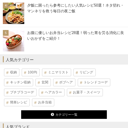
夕飯に困ったら参考にしたい人気レシピ50選！ネタ切れ・
マンネリを救う毎日の夜ご飯
お腹に優しいお弁当レシピ28選！弱った胃を労る消化に良
いおかずをご紹介！
人気カテゴリー
収納
100均
ミニマリスト
リビング
キッチン収納
玄関
ボブヘア
トレンドコーデ
プチプラコーデ
ヘアカラー
お菓子・スイーツ
簡単レシピ
お弁当箱
カテゴリー一覧
人気ブランド