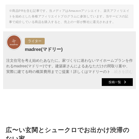
※商品PRを含む記事です。当メディアはAmazonアソシエイト、楽天アフィリエイ
トを始めとした各種アフィリエイトプログラムに参加しています。当サービスの記
事で紹介している商品を購入すると、売上の一部が弊社に還元されます。
ライター
madree(マドリー)
注文住宅を考え始めたあなたに。家づくりに迷わないマイホームプランを作
れるmadree(マドリー)です。建築家さんによるあなただけの間取り案や、
実際に建てる時の概算費用までご提案！詳しくはマドリーのトップページか
...続きを読む
ら。
投稿一覧
広〜い玄関とシュークロでお出かけ渋滞の
ない家。