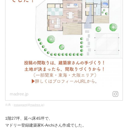
madree.jp
出典：
instagram(@madree.jp)
1階27坪、延べ床45坪で、
マドリー登録建築家K-Archiさん作成でした。