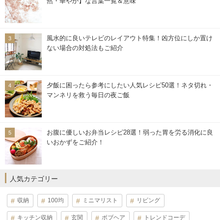
然・華やか】な言葉一覧＆意味
風水的に良いテレビのレイアウト特集！凶方位にしか置け
ない場合の対処法もご紹介
夕飯に困ったら参考にしたい人気レシピ50選！ネタ切れ・
マンネリを救う毎日の夜ご飯
お腹に優しいお弁当レシピ28選！弱った胃を労る消化に良
いおかずをご紹介！
人気カテゴリー
収納
100均
ミニマリスト
リビング
キッチン収納
玄関
ボブヘア
トレンドコーデ