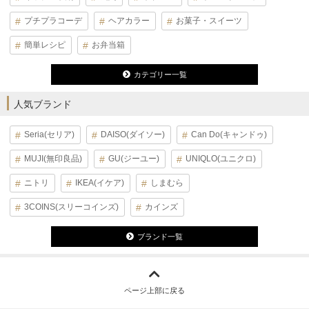
プチプラコーデ
ヘアカラー
お菓子・スイーツ
簡単レシピ
お弁当箱
カテゴリー一覧
人気ブランド
Seria(セリア)
DAISO(ダイソー)
Can Do(キャンドゥ)
MUJI(無印良品)
GU(ジーユー)
UNIQLO(ユニクロ)
ニトリ
IKEA(イケア)
しまむら
3COINS(スリーコインズ)
カインズ
ブランド一覧
ページ上部に戻る