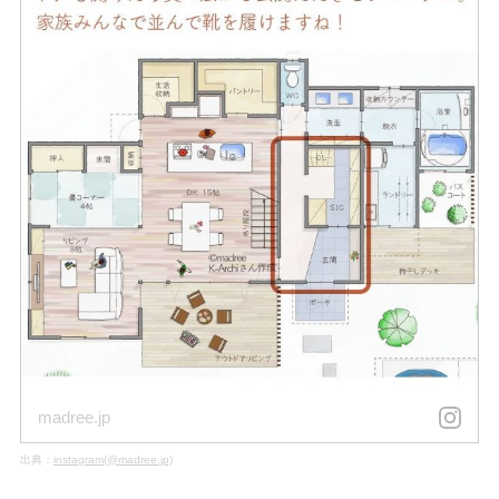
madree.jp
出典：
instagram(@madree.jp)