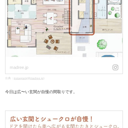
madree.jp
出典：
instagram(@madree.jp)
今日は広〜い玄関が自慢の間取りです。