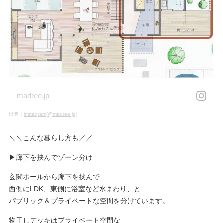
madree.jp
出典：
instagram(@madree.jp)
＼＼こんな暮らし方も／／
▶︎廊下を挟んでゾーン分け
玄関ホールから廊下を挟んで
西側にLDK、東側に浴室など水まわり、と
パブリック＆プライベートな空間を分けています。
物干しデッキはプライベート空間な