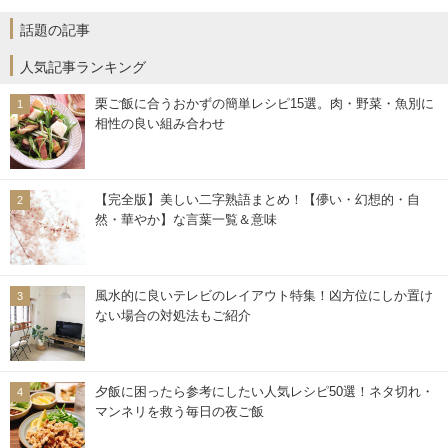
話題の記事
人気記事ランキング
栗ご飯に合うおかずの簡単レシピ15選。肉・野菜・魚別に
相性の良い組み合わせ
【完全版】美しい二字熟語まとめ！【儚い・幻想的・自
然・華やか】な言葉一覧＆意味
風水的に良いテレビのレイアウト特集！凶方位にしか置け
ない場合の対処法もご紹介
夕飯に困ったら参考にしたい人気レシピ50選！ネタ切れ・
マンネリを救う毎日の夜ご飯