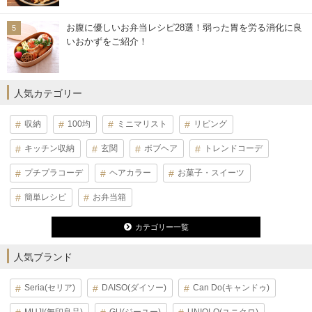
お腹に優しいお弁当レシピ28選！弱った胃を労る消化に良
いおかずをご紹介！
人気カテゴリー
収納
100均
ミニマリスト
リビング
キッチン収納
玄関
ボブヘア
トレンドコーデ
プチプラコーデ
ヘアカラー
お菓子・スイーツ
簡単レシピ
お弁当箱
カテゴリー一覧
人気ブランド
Seria(セリア)
DAISO(ダイソー)
Can Do(キャンドゥ)