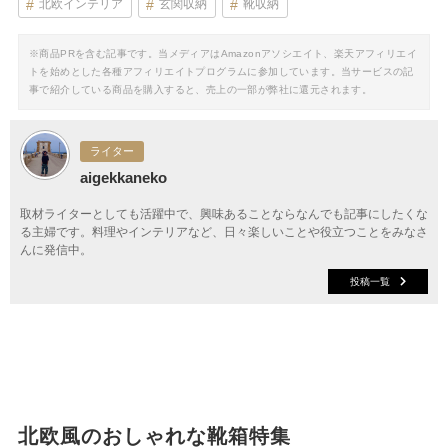
北欧インテリア
玄関収納
靴収納
※商品PRを含む記事です。当メディアはAmazonアソシエイト、楽天アフィリエイ
トを始めとした各種アフィリエイトプログラムに参加しています。当サービスの記
事で紹介している商品を購入すると、売上の一部が弊社に還元されます。
ライター
aigekkaneko
取材ライターとしても活躍中で、興味あることならなんでも記事にしたくな
る主婦です。料理やインテリアなど、日々楽しいことや役立つことをみなさ
んに発信中。
投稿一覧
北欧風のおしゃれな靴箱特集