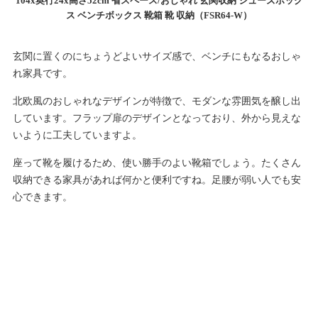
104x奥行24x高さ52cm 省スペース/おしゃれ 玄関収納 シューズボック
ス ベンチボックス 靴箱 靴 収納（FSR64-W）
玄関に置くのにちょうどよいサイズ感で、ベンチにもなるおしゃ
れ家具です。
北欧風のおしゃれなデザインが特徴で、モダンな雰囲気を醸し出
しています。フラップ扉のデザインとなっており、外から見えな
いように工夫していますよ。
座って靴を履けるため、使い勝手のよい靴箱でしょう。たくさん
収納できる家具があれば何かと便利ですね。足腰が弱い人でも安
心できます。