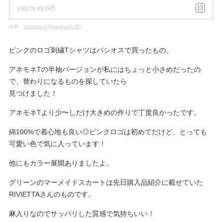
yayoyayoii5
出典：
instagram(@yayoyayoii5)
ピンクのロゴ刺繍Tシャツはパシオスで買ったもの。
アネモネTの半袖バージョンが私にはちょっと小さめだったの
で、替わりになるものを探していたら
見つけました！
アネモネTより少〜しだけ大きめの作りで丁度良かったです。
綿100%で着心地も良い◎ピンクロゴは初めてだけど、とっても
可愛い色で気に入っています！
他にもカラー展開ありましたよ。
グリーンのマーメイドスカートは先日購入品紹介に載せていた
RIVIETTAさんのものです。
麻入りなのでサッパリした質感で気持ちいい！