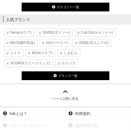
カテゴリー一覧
人気ブランド
Seria(セリア)
DAISO(ダイソー)
Can Do(キャンドゥ)
MUJI(無印良品)
GU(ジーユー)
UNIQLO(ユニクロ)
ニトリ
IKEA(イケア)
しまむら
3COINS(スリーコインズ)
カインズ
ブランド一覧
ページ上部に戻る
folkとは？
利用規約
プライバシーポリシー
特定商取引法