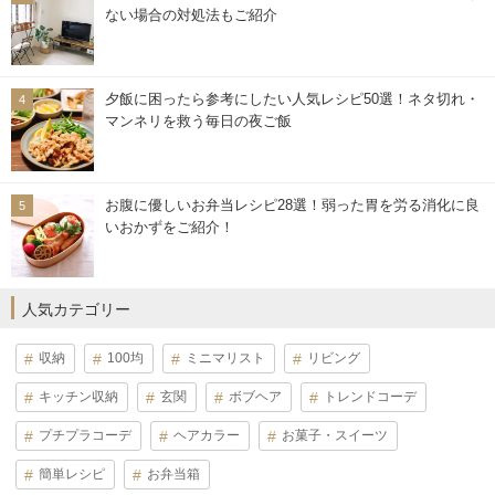
ない場合の対処法もご紹介
夕飯に困ったら参考にしたい人気レシピ50選！ネタ切れ・
マンネリを救う毎日の夜ご飯
お腹に優しいお弁当レシピ28選！弱った胃を労る消化に良
いおかずをご紹介！
人気カテゴリー
収納
100均
ミニマリスト
リビング
キッチン収納
玄関
ボブヘア
トレンドコーデ
プチプラコーデ
ヘアカラー
お菓子・スイーツ
簡単レシピ
お弁当箱