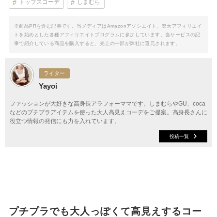
トップスコーデ
しまむら
※商品PRを含む記事です。当メディアはAmazonアソシエイト、楽天アフィリエイ
トを始めとした各種アフィリエイトプログラムに参加しています。当サービスの記
事で紹介している商品を購入すると、売上の一部が弊社に還元されます。
ライター
Yayoi
ファッションが大好きな高身長アラフォーママです。しまむらやGU、coca
などのプチプラアイテムを使った大人高見えコーデをご提案。高身長さんに
役立つ情報の発信にも力を入れています。
投稿一覧
プチプラでも大人っぽくて高見えするコー