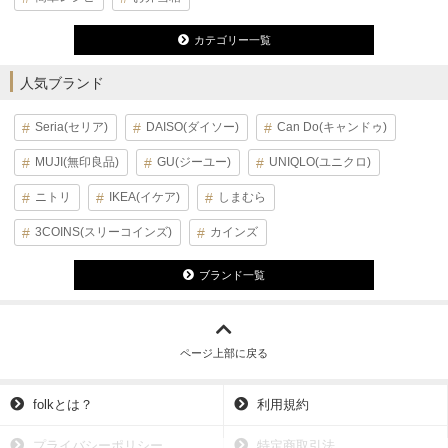
カテゴリー一覧
人気ブランド
Seria(セリア)
DAISO(ダイソー)
Can Do(キャンドゥ)
MUJI(無印良品)
GU(ジーユー)
UNIQLO(ユニクロ)
ニトリ
IKEA(イケア)
しまむら
3COINS(スリーコインズ)
カインズ
ブランド一覧
ページ上部に戻る
folkとは？
利用規約
プライバシーポリシー
特定商取引法