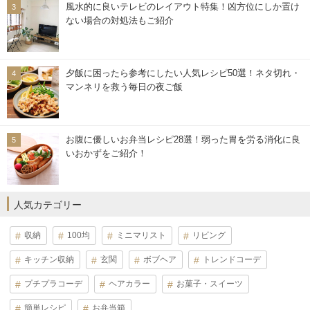
風水的に良いテレビのレイアウト特集！凶方位にしか置け
ない場合の対処法もご紹介
夕飯に困ったら参考にしたい人気レシピ50選！ネタ切れ・
マンネリを救う毎日の夜ご飯
お腹に優しいお弁当レシピ28選！弱った胃を労る消化に良
いおかずをご紹介！
人気カテゴリー
収納
100均
ミニマリスト
リビング
キッチン収納
玄関
ボブヘア
トレンドコーデ
プチプラコーデ
ヘアカラー
お菓子・スイーツ
簡単レシピ
お弁当箱