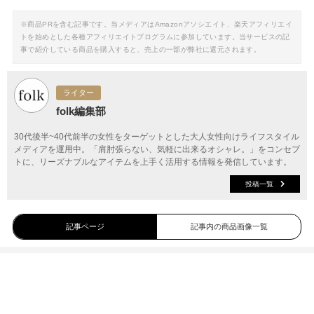
※商品PRを含む記事です。当メディアはAmazonアソシエイト、楽天アフィリエイ
トを始めとした各種アフィリエイトプログラムに参加しています。当サービスの記
事で紹介している商品を購入すると、売上の一部が弊社に還元されます。
ライター
folk編集部
30代後半~40代前半の女性をターゲットとした大人女性向けライフスタイル
メディアを運用中。「肩肘張らない、気軽に出来るオシャレ。」をコンセプ
トに、リーズナブルなアイテムを上手く活用する情報を発信しています。
投稿一覧
記事ページ
記事内の商品画像一覧