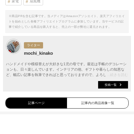
家電
扇風機
※商品PRを含む記事です。当メディアはAmazonアソシエイト、楽天アフィリエイ
トを始めとした各種アフィリエイトプログラムに参加しています。当サービスの記
事で紹介している商品を購入すると、売上の一部が弊社に還元されます。
ライター
mochi_kinako
ハンドメイドや模様替えが大好きな1児の母です。最近は手帳のデコレーシ
ョンも、日々楽しんでいます。インテリアの他、ギフトや暮らしの知恵な
ど、幅広い記事を執筆できればと思っておりますので、よろしくお願いいた
...続きを読む
します。
投稿一覧
記事ページ
記事内の商品画像一覧