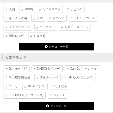
収納
100均
ミニマリスト
リビング
キッチン収納
玄関
ボブヘア
トレンドコーデ
プチプラコーデ
ヘアカラー
お菓子・スイーツ
簡単レシピ
お弁当箱
カテゴリー一覧
人気ブランド
Seria(セリア)
DAISO(ダイソー)
Can Do(キャンドゥ)
MUJI(無印良品)
GU(ジーユー)
UNIQLO(ユニクロ)
ニトリ
IKEA(イケア)
しまむら
3COINS(スリーコインズ)
カインズ
ブランド一覧