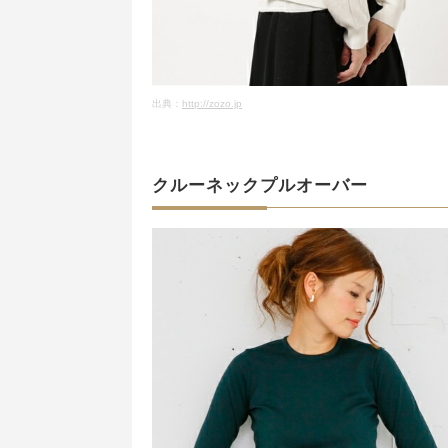
出典：
http://zozo.jp
クルーネックプルオーバー