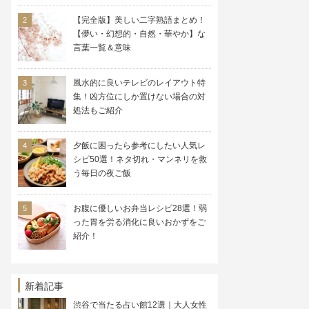
【完全版】美しい二字熟語まとめ！
【儚い・幻想的・自然・華やか】な
言葉一覧＆意味
風水的に良いテレビのレイアウト特
集！凶方位にしか置けない場合の対
処法もご紹介
夕飯に困ったら参考にしたい人気レ
シピ50選！ネタ切れ・マンネリを救
う毎日の夜ご飯
お腹に優しいお弁当レシピ28選！弱
った胃を労る消化に良いおかずをご
紹介！
新着記事
渋谷で当たる占い館12選｜大人女性