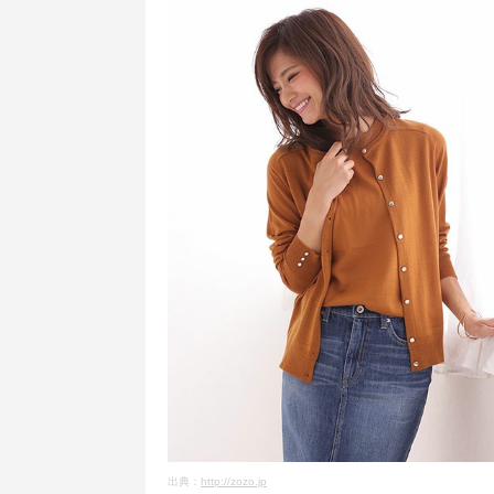
出典：
http://zozo.jp