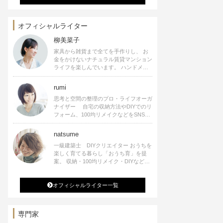
オフィシャルライター
柳美菜子
家具から雑貨まで全てを手作りし、 お
金をかけないナチュラル賃貸マンション
ライフを楽しんでいます。 ハンドメイ
ド雑貨やインテリアに関する著書も出
版、また様々なメディアでも執筆してい
rumi
ます。
思考と空間の整理のプロ・ライフオーガ
ナイザー 自宅の収納方法やDIYでのリ
フォーム、100均リメイクなどをSNSで
公開中。 収納やリメイク、インテリア
の記事の執筆、雑誌・WEBサイトへレ
natsume
シピ提供、店舗プロデュース 2016年９
一級建築士 DIYクリエイター おうちを
月に宝島社より【Rumiのおうち時間を
楽しく育てる暮らし「おうち育」を提
楽しむインテリア】を出版しました。
案。 収納・100均リメイク・DIYなどお
うちに関する楽しいアイディアをSNSで
発信中。 著書 なつめさんちの新しい
オフィシャルライター一覧
のになつかしいアンティークな部屋つく
り 雑誌掲載・TV出演・コラム執筆・
空間プロデュースなど
専門家