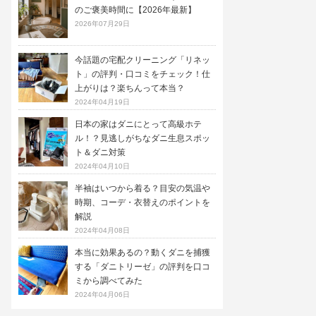
のご褒美時間に【2026年最新】
2026年07月29日
今話題の宅配クリーニング「リネッ
ト」の評判・口コミをチェック！仕
上がりは？楽ちんって本当？
2024年04月19日
日本の家はダニにとって高級ホテ
ル！？見逃しがちなダニ生息スポッ
ト＆ダニ対策
2024年04月10日
半袖はいつから着る？目安の気温や
時期、コーデ・衣替えのポイントを
解説
2024年04月08日
本当に効果あるの？動くダニを捕獲
する「ダニトリーゼ」の評判を口コ
ミから調べてみた
2024年04月06日