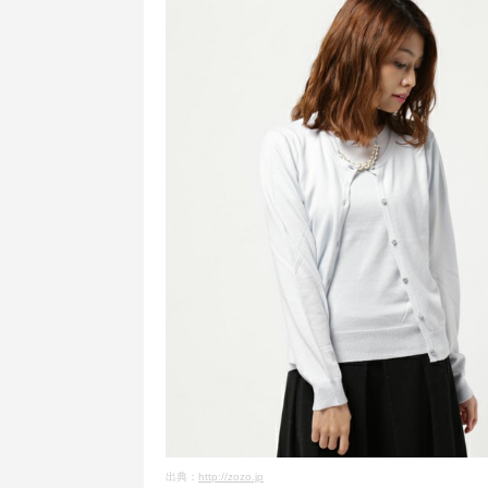
出典：
http://zozo.jp