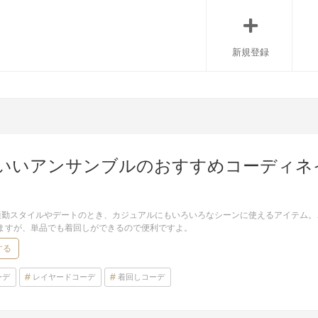
新規登録
いいアンサンブルのおすすめコーディネ
通勤スタイルやデートのとき、カジュアルにもいろいろなシーンに使えるアイテム。
しますが、単品でも着回しができるので便利ですよ。
する
ーデ
レイヤードコーデ
着回しコーデ