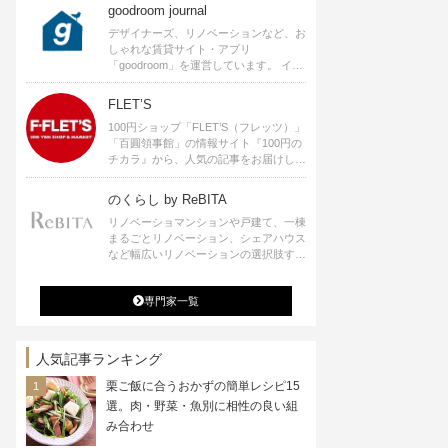
goodroom journal
デザイナーズ、リノベーションなど、お
しゃれな賃貸サイト・アプリ
「goodroom」を運営しています。 イン
テリアや、ひとり暮らし、ふたり暮らし
のアイディアなど、賃貸でも自分らしい
FLET’S
暮らしを楽しむためのヒントをお届けし
100円ショップ「FLET’S（フレッツ）」
ます。
「百圓領事館」の情報サイト『100円の
チカラ』から、人気の記事をお届けしま
す。
のくらし by ReBITA
リノベーショマンションや戸建て、一棟
まるごとリノベーション、シェアハウス
など幅広いリノベーションの選択肢すべ
てが揃うリビタ。ホテル・ワークラウン
ジ・シェアスペースなど、「住む」だけ
専門家一覧
ではなく「働く」「遊ぶ」「学ぶ」「旅
する」といった領域でも、暮らしや生き
方を楽しく豊かにする様々なプロジェク
トを手掛けています。
人気記事ランキング
栗ご飯に合うおかずの簡単レシピ15
選。肉・野菜・魚別に相性の良い組
み合わせ