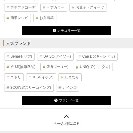
プチプラコーデ
ヘアカラー
お菓子・スイーツ
簡単レシピ
お弁当箱
カテゴリー一覧
人気ブランド
Seria(セリア)
DAISO(ダイソー)
Can Do(キャンドゥ)
MUJI(無印良品)
GU(ジーユー)
UNIQLO(ユニクロ)
ニトリ
IKEA(イケア)
しまむら
3COINS(スリーコインズ)
カインズ
ブランド一覧
ページ上部に戻る