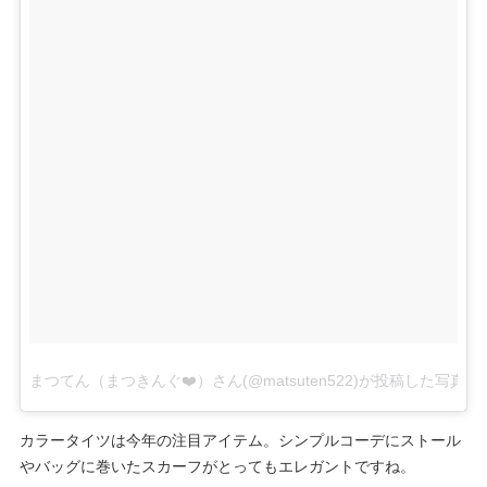
まつてん（まつきんぐ❤️）さん(@matsuten522)が投稿した写真
–
カラータイツは今年の注目アイテム。シンプルコーデにストール
やバッグに巻いたスカーフがとってもエレガントですね。