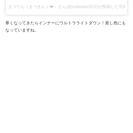
まつてん（まつきんぐ❤️）さん(@matsuten522)が投稿した写真
–
寒くなってきたらインナーにウルトラライトダウン！差し色にも
なっていますね。