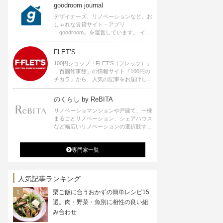
goodroom journal
デザイナーズ、リノベーションなど、お
しゃれな賃貸サイト・アプリ
「goodroom」を運営しています。 イン
テリアや、ひとり暮らし、ふたり暮らし
のアイディアなど、賃貸でも自分らしい
FLET’S
暮らしを楽しむためのヒントをお届けし
100円ショップ「FLET’S（フレッツ）」
ます。
「百圓領事館」の情報サイト『100円の
チカラ』から、人気の記事をお届けしま
す。
のくらし by ReBITA
リノベーショマンションや戸建て、一棟
まるごとリノベーション、シェアハウス
など幅広いリノベーションの選択肢すべ
てが揃うリビタ。ホテル・ワークラウン
ジ・シェアスペースなど、「住む」だけ
専門家一覧
ではなく「働く」「遊ぶ」「学ぶ」「旅
する」といった領域でも、暮らしや生き
方を楽しく豊かにする様々なプロジェク
トを手掛けています。
人気記事ランキング
栗ご飯に合うおかずの簡単レシピ15
選。肉・野菜・魚別に相性の良い組
み合わせ