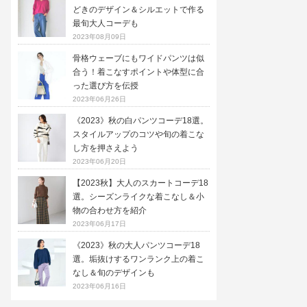
どきのデザイン＆シルエットで作る
最旬大人コーデも
2023年08月09日
骨格ウェーブにもワイドパンツは似
合う！着こなすポイントや体型に合
った選び方を伝授
2023年06月26日
《2023》秋の白パンツコーデ18選。
スタイルアップのコツや旬の着こな
し方を押さえよう
2023年06月20日
【2023秋】大人のスカートコーデ18
選。シーズンライクな着こなし＆小
物の合わせ方を紹介
2023年06月17日
《2023》秋の大人パンツコーデ18
選。垢抜けするワンランク上の着こ
なし＆旬のデザインも
2023年06月16日