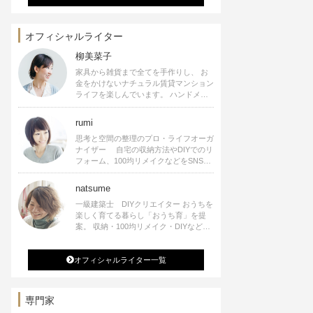
オフィシャルライター
柳美菜子
家具から雑貨まで全てを手作りし、 お
金をかけないナチュラル賃貸マンション
ライフを楽しんでいます。 ハンドメイ
ド雑貨やインテリアに関する著書も出
版、また様々なメディアでも執筆してい
rumi
ます。
思考と空間の整理のプロ・ライフオーガ
ナイザー 自宅の収納方法やDIYでのリ
フォーム、100均リメイクなどをSNSで
公開中。 収納やリメイク、インテリア
の記事の執筆、雑誌・WEBサイトへレ
natsume
シピ提供、店舗プロデュース 2016年９
一級建築士 DIYクリエイター おうちを
月に宝島社より【Rumiのおうち時間を
楽しく育てる暮らし「おうち育」を提
楽しむインテリア】を出版しました。
案。 収納・100均リメイク・DIYなどお
うちに関する楽しいアイディアをSNSで
発信中。 著書 なつめさんちの新しい
オフィシャルライター一覧
のになつかしいアンティークな部屋つく
り 雑誌掲載・TV出演・コラム執筆・
空間プロデュースなど
専門家