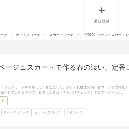
新規登録
コーデ
ボトムスコーデ
スカートコーデ
《2022》ベージュスカート
2》ベージュスカートで作る春の装い。定
ベージュスカートを今年っぽく着こなした、おしゃれ鮮度の高い春コーデを大特集！
ご紹介していきますので、参考になるコーデをぜひチェックしてみてくださいね。
する
ベージュコーデ
ボトムスコーデ
春コーデ