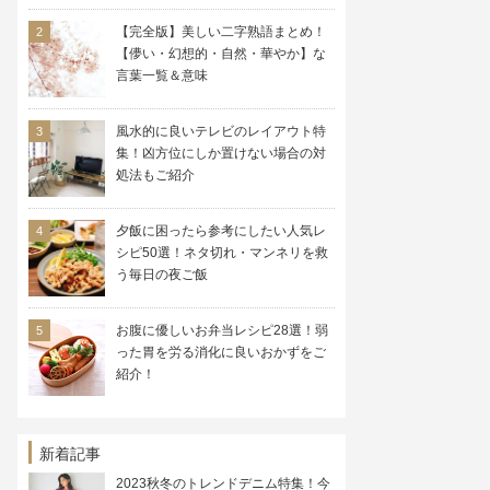
【完全版】美しい二字熟語まとめ！
【儚い・幻想的・自然・華やか】な
言葉一覧＆意味
風水的に良いテレビのレイアウト特
集！凶方位にしか置けない場合の対
処法もご紹介
夕飯に困ったら参考にしたい人気レ
シピ50選！ネタ切れ・マンネリを救
う毎日の夜ご飯
お腹に優しいお弁当レシピ28選！弱
った胃を労る消化に良いおかずをご
紹介！
新着記事
2023秋冬のトレンドデニム特集！今