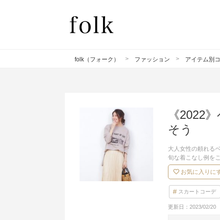
folk（フォーク）
ファッション
アイテム別
《202
そう
大人女性の頼れる
旬な着こなし例を
お気に入りに
スカートコーデ
更新日：
2023/02/20