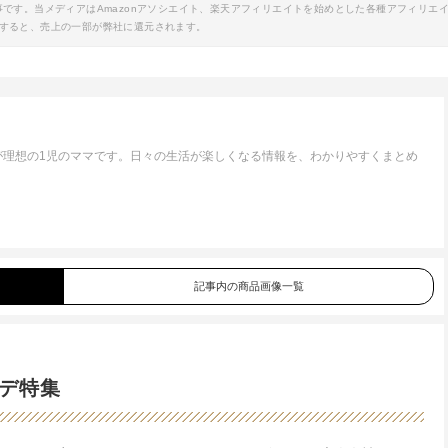
事です。当メディアはAmazonアソシエイト、楽天アフィリエイトを始めとした各種アフィリエ
すると、売上の一部が弊社に還元されます。
が理想の1児のママです。日々の生活が楽しくなる情報を、わかりやすくまとめ
記事内の商品画像一覧
デ特集