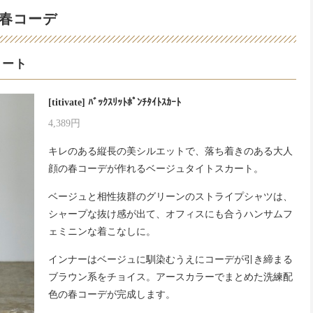
春コーデ
カート
[titivate] ﾊﾞｯｸｽﾘｯﾄﾎﾟﾝﾁﾀｲﾄｽｶｰﾄ
4,389円
キレのある縦長の美シルエットで、落ち着きのある大人
顔の春コーデが作れるベージュタイトスカート。
ベージュと相性抜群のグリーンのストライプシャツは、
シャープな抜け感が出て、オフィスにも合うハンサムフ
ェミニンな着こなしに。
インナーはベージュに馴染むうえにコーデが引き締まる
ブラウン系をチョイス。アースカラーでまとめた洗練配
色の春コーデが完成します。