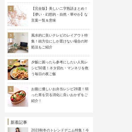
【完全版】美しい二字熟語まとめ！
【儚い・幻想的・自然・華やか】な
言葉一覧＆意味
風水的に良いテレビのレイアウト特
集！凶方位にしか置けない場合の対
処法もご紹介
夕飯に困ったら参考にしたい人気レ
シピ50選！ネタ切れ・マンネリを救
う毎日の夜ご飯
お腹に優しいお弁当レシピ28選！弱
った胃を労る消化に良いおかずをご
紹介！
新着記事
2023秋冬のトレンドデニム特集！今