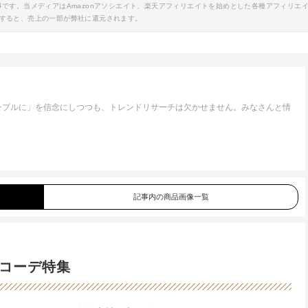
事です。当メディアはAmazonアソシエイト、楽天アフィリエイトを始めとした各種アフィリエ
すると、売上の一部が弊社に還元されます。
ンプルに」を信念にしつつも、トレンドリサーチは欠かせません。みなさんと情
。
記事内の商品画像一覧
コーデ特集