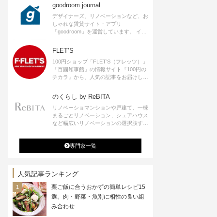
goodroom journal
デザイナーズ、リノベーションなど、お
しゃれな賃貸サイト・アプリ
「goodroom」を運営しています。 イン
テリアや、ひとり暮らし、ふたり暮らし
のアイディアなど、賃貸でも自分らしい
FLET’S
暮らしを楽しむためのヒントをお届けし
100円ショップ「FLET’S（フレッツ）」
ます。
「百圓領事館」の情報サイト『100円の
チカラ』から、人気の記事をお届けしま
す。
のくらし by ReBITA
リノベーショマンションや戸建て、一棟
まるごとリノベーション、シェアハウス
など幅広いリノベーションの選択肢すべ
てが揃うリビタ。ホテル・ワークラウン
ジ・シェアスペースなど、「住む」だけ
専門家一覧
ではなく「働く」「遊ぶ」「学ぶ」「旅
する」といった領域でも、暮らしや生き
方を楽しく豊かにする様々なプロジェク
トを手掛けています。
人気記事ランキング
栗ご飯に合うおかずの簡単レシピ15
選。肉・野菜・魚別に相性の良い組
み合わせ