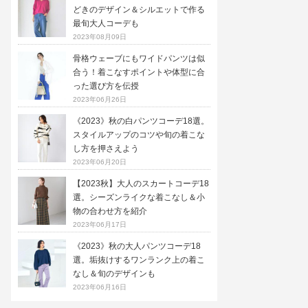
どきのデザイン＆シルエットで作る
最旬大人コーデも
2023年08月09日
骨格ウェーブにもワイドパンツは似
合う！着こなすポイントや体型に合
った選び方を伝授
2023年06月26日
《2023》秋の白パンツコーデ18選。
スタイルアップのコツや旬の着こな
し方を押さえよう
2023年06月20日
【2023秋】大人のスカートコーデ18
選。シーズンライクな着こなし＆小
物の合わせ方を紹介
2023年06月17日
《2023》秋の大人パンツコーデ18
選。垢抜けするワンランク上の着こ
なし＆旬のデザインも
2023年06月16日