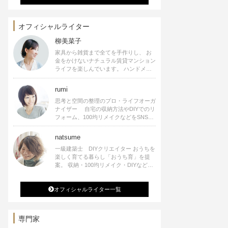
オフィシャルライター
柳美菜子
家具から雑貨まで全てを手作りし、 お
金をかけないナチュラル賃貸マンション
ライフを楽しんでいます。 ハンドメイ
ド雑貨やインテリアに関する著書も出
版、また様々なメディアでも執筆してい
rumi
ます。
思考と空間の整理のプロ・ライフオーガ
ナイザー 自宅の収納方法やDIYでのリ
フォーム、100均リメイクなどをSNSで
公開中。 収納やリメイク、インテリア
の記事の執筆、雑誌・WEBサイトへレ
natsume
シピ提供、店舗プロデュース 2016年９
一級建築士 DIYクリエイター おうちを
月に宝島社より【Rumiのおうち時間を
楽しく育てる暮らし「おうち育」を提
楽しむインテリア】を出版しました。
案。 収納・100均リメイク・DIYなどお
うちに関する楽しいアイディアをSNSで
発信中。 著書 なつめさんちの新しい
オフィシャルライター一覧
のになつかしいアンティークな部屋つく
り 雑誌掲載・TV出演・コラム執筆・
空間プロデュースなど
専門家