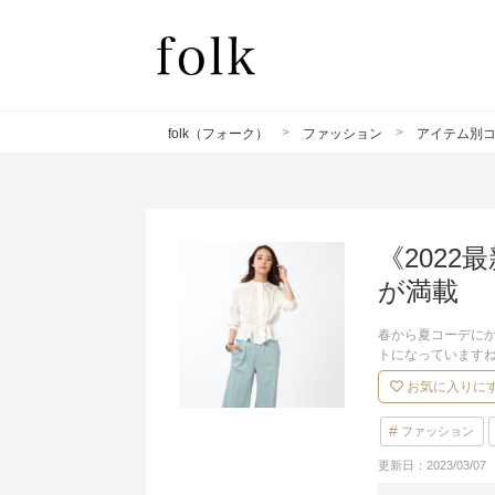
folk（フォーク）
ファッション
アイテム別
《202
が満載
春から夏コーデに
トになっています
お気に入りに
ファッション
更新日：
2023/03/07