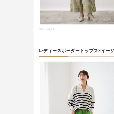
出典：
zozo.jp
レディースボーダートップス×イー