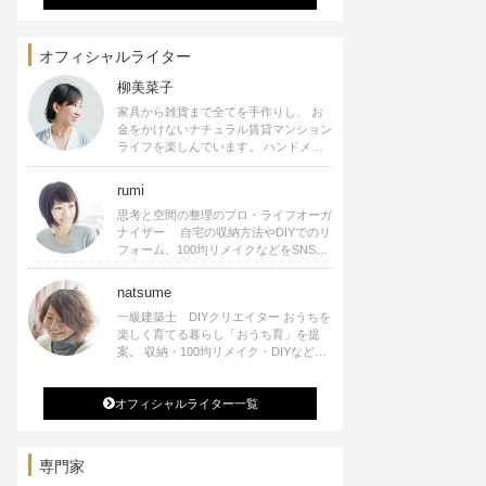
オフィシャルライター
柳美菜子
家具から雑貨まで全てを手作りし、 お
金をかけないナチュラル賃貸マンション
ライフを楽しんでいます。 ハンドメイ
ド雑貨やインテリアに関する著書も出
版、また様々なメディアでも執筆してい
rumi
ます。
思考と空間の整理のプロ・ライフオーガ
ナイザー 自宅の収納方法やDIYでのリ
フォーム、100均リメイクなどをSNSで
公開中。 収納やリメイク、インテリア
の記事の執筆、雑誌・WEBサイトへレ
natsume
シピ提供、店舗プロデュース 2016年９
一級建築士 DIYクリエイター おうちを
月に宝島社より【Rumiのおうち時間を
楽しく育てる暮らし「おうち育」を提
楽しむインテリア】を出版しました。
案。 収納・100均リメイク・DIYなどお
うちに関する楽しいアイディアをSNSで
発信中。 著書 なつめさんちの新しい
オフィシャルライター一覧
のになつかしいアンティークな部屋つく
り 雑誌掲載・TV出演・コラム執筆・
空間プロデュースなど
専門家