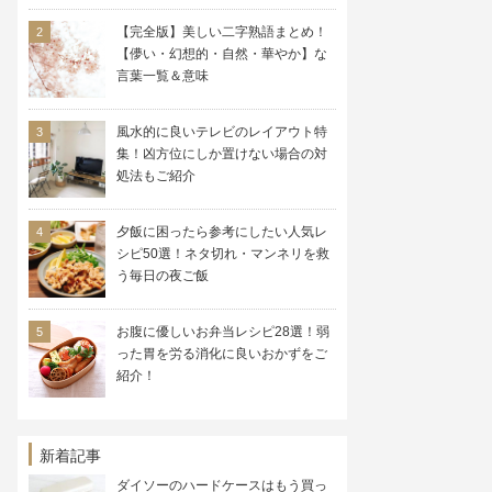
【完全版】美しい二字熟語まとめ！
【儚い・幻想的・自然・華やか】な
言葉一覧＆意味
風水的に良いテレビのレイアウト特
集！凶方位にしか置けない場合の対
処法もご紹介
夕飯に困ったら参考にしたい人気レ
シピ50選！ネタ切れ・マンネリを救
う毎日の夜ご飯
お腹に優しいお弁当レシピ28選！弱
った胃を労る消化に良いおかずをご
紹介！
新着記事
ダイソーのハードケースはもう買っ