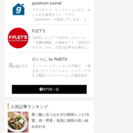
goodroom journal
デザイナーズ、リノベーションなど、お
しゃれな賃貸サイト・アプリ
「goodroom」を運営しています。 イン
テリアや、ひとり暮らし、ふたり暮らし
のアイディアなど、賃貸でも自分らしい
FLET’S
暮らしを楽しむためのヒントをお届けし
100円ショップ「FLET’S（フレッツ）」
ます。
「百圓領事館」の情報サイト『100円の
チカラ』から、人気の記事をお届けしま
す。
のくらし by ReBITA
リノベーショマンションや戸建て、一棟
まるごとリノベーション、シェアハウス
など幅広いリノベーションの選択肢すべ
てが揃うリビタ。ホテル・ワークラウン
ジ・シェアスペースなど、「住む」だけ
専門家一覧
ではなく「働く」「遊ぶ」「学ぶ」「旅
する」といった領域でも、暮らしや生き
方を楽しく豊かにする様々なプロジェク
トを手掛けています。
人気記事ランキング
栗ご飯に合うおかずの簡単レシピ15
選。肉・野菜・魚別に相性の良い組
み合わせ