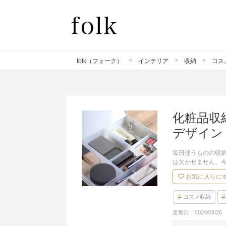
folk（フォーク）
インテリア
収納
コス
化粧品収
デザイン
毎日使うものの収
は欠かせません。
お気に入りに
コスメ収納
更新日：
2024/08/26