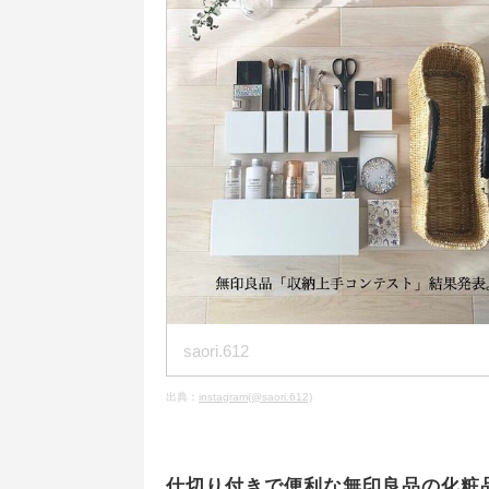
saori.612
出典：
instagram(@saori.612)
仕切り付きで便利な無印良品の化粧