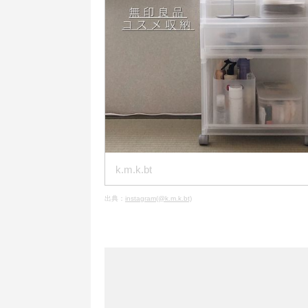
k.m.k.bt
出典：
instagram(@k.m.k.bt)