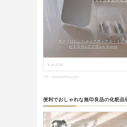
k.m.k.bt
出典：
instagram(@k.m.k.bt)
便利でおしゃれな無印良品の化粧品