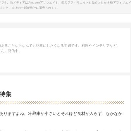
事です。当メディアはAmazonアソシエイト、楽天アフィリエイトを始めとした各種アフィリエ
すると、売上の一部が弊社に還元されます。
味あることならなんでも記事にしたくなる主婦です。料理やインテリアなど、
さんに発信中。
特集
ありますよね。冷蔵庫が小さいとそれほど食材が入らず、なかなか