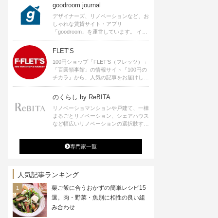
goodroom journal
デザイナーズ、リノベーションなど、お
しゃれな賃貸サイト・アプリ
「goodroom」を運営しています。 イン
テリアや、ひとり暮らし、ふたり暮らし
のアイディアなど、賃貸でも自分らしい
FLET’S
暮らしを楽しむためのヒントをお届けし
100円ショップ「FLET’S（フレッツ）」
ます。
「百圓領事館」の情報サイト『100円の
チカラ』から、人気の記事をお届けしま
す。
のくらし by ReBITA
リノベーショマンションや戸建て、一棟
まるごとリノベーション、シェアハウス
など幅広いリノベーションの選択肢すべ
てが揃うリビタ。ホテル・ワークラウン
ジ・シェアスペースなど、「住む」だけ
専門家一覧
ではなく「働く」「遊ぶ」「学ぶ」「旅
する」といった領域でも、暮らしや生き
方を楽しく豊かにする様々なプロジェク
トを手掛けています。
人気記事ランキング
栗ご飯に合うおかずの簡単レシピ15
選。肉・野菜・魚別に相性の良い組
み合わせ