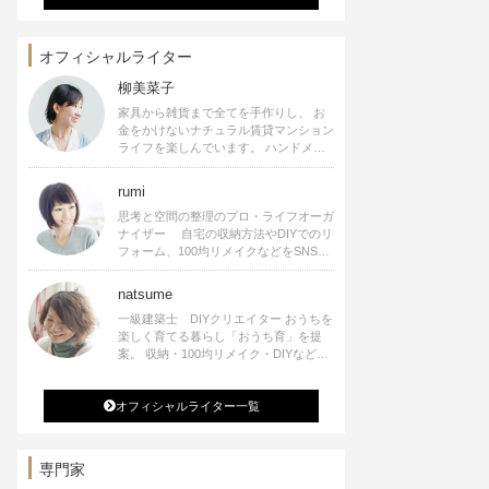
オフィシャルライター
柳美菜子
家具から雑貨まで全てを手作りし、 お
金をかけないナチュラル賃貸マンション
ライフを楽しんでいます。 ハンドメイ
ド雑貨やインテリアに関する著書も出
版、また様々なメディアでも執筆してい
rumi
ます。
思考と空間の整理のプロ・ライフオーガ
ナイザー 自宅の収納方法やDIYでのリ
フォーム、100均リメイクなどをSNSで
公開中。 収納やリメイク、インテリア
の記事の執筆、雑誌・WEBサイトへレ
natsume
シピ提供、店舗プロデュース 2016年９
一級建築士 DIYクリエイター おうちを
月に宝島社より【Rumiのおうち時間を
楽しく育てる暮らし「おうち育」を提
楽しむインテリア】を出版しました。
案。 収納・100均リメイク・DIYなどお
うちに関する楽しいアイディアをSNSで
発信中。 著書 なつめさんちの新しい
オフィシャルライター一覧
のになつかしいアンティークな部屋つく
り 雑誌掲載・TV出演・コラム執筆・
空間プロデュースなど
専門家