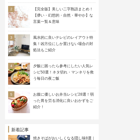
【完全版】美しい二字熟語まとめ！
【儚い・幻想的・自然・華やか】な
言葉一覧＆意味
風水的に良いテレビのレイアウト特
集！凶方位にしか置けない場合の対
処法もご紹介
夕飯に困ったら参考にしたい人気レ
シピ50選！ネタ切れ・マンネリを救
う毎日の夜ご飯
お腹に優しいお弁当レシピ28選！弱
った胃を労る消化に良いおかずをご
紹介！
新着記事
焼きそばがおいしくなる隠し味8選｜