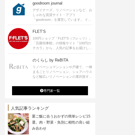
goodroom journal
デザイナーズ、リノベーションなど、お
しゃれな賃貸サイト・アプリ
「goodroom」を運営しています。 イン
テリアや、ひとり暮らし、ふたり暮らし
のアイディアなど、賃貸でも自分らしい
FLET’S
暮らしを楽しむためのヒントをお届けし
100円ショップ「FLET’S（フレッツ）」
ます。
「百圓領事館」の情報サイト『100円の
チカラ』から、人気の記事をお届けしま
す。
のくらし by ReBITA
リノベーショマンションや戸建て、一棟
まるごとリノベーション、シェアハウス
など幅広いリノベーションの選択肢すべ
てが揃うリビタ。ホテル・ワークラウン
ジ・シェアスペースなど、「住む」だけ
専門家一覧
ではなく「働く」「遊ぶ」「学ぶ」「旅
する」といった領域でも、暮らしや生き
方を楽しく豊かにする様々なプロジェク
トを手掛けています。
人気記事ランキング
栗ご飯に合うおかずの簡単レシピ15
選。肉・野菜・魚別に相性の良い組
み合わせ