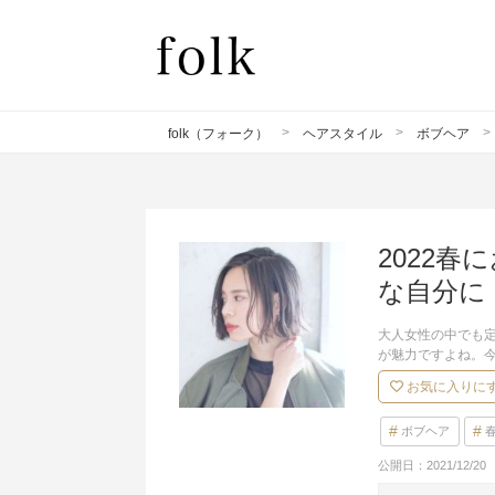
folk（フォーク）
ヘアスタイル
ボブヘア
2022
な自分に
大人女性の中でも
が魅力ですよね。
お気に入りに
ボブヘア
公開日：
2021/12/20