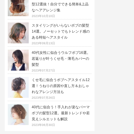
型12選抜！自分でできる簡単&上品
なヘアアレンジ集
2023年10月10日
スタイリングがいらないボブの髪型
14選。ノーセットでもトレンド感の
ある時短ヘアスタイル
2023年09月13日
40代女性に似合うウルフボブ16選。
若返りが叶うくせ毛・薄毛カバーの
髪型
2023年07月27日
くせ毛に似合うボブヘアスタイル12
選！うねりの原因や直し方＆おしゃ
れなアレンジ方法も
2023年07月26日
40代に似合う！手入れが楽なパーマ
ボブの髪型12選。最新トレンドや若
見えシルエットも解説
2023年06月30日