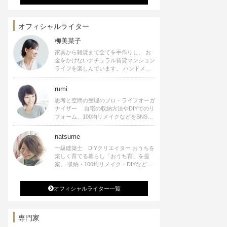
オフィシャルライター
柳美菜子
家具から雑貨まで全てを手作りし、 お
金をかけないナチュラル賃貸マンション
ライフを楽しんでいます。 ハンドメイ
ド雑貨やインテリアに関する著書も出
版、また様々なメディアでも執筆してい
rumi
ます。
思考と空間の整理のプロ・ライフオーガ
ナイザー 自宅の収納方法やDIYでのリ
フォーム、100均リメイクなどをSNSで
公開中。 収納やリメイク、インテリア
の記事の執筆、雑誌・WEBサイトへレ
natsume
シピ提供、店舗プロデュース 2016年９
一級建築士 DIYクリエイター おうちを
月に宝島社より【Rumiのおうち時間を
楽しく育てる暮らし「おうち育」を提
楽しむインテリア】を出版しました。
案。 収納・100均リメイク・DIYなどお
うちに関する楽しいアイディアをSNSで
発信中。 著書 なつめさんちの新しい
オフィシャルライター一覧
のになつかしいアンティークな部屋つく
り 雑誌掲載・TV出演・コラム執筆・
空間プロデュースなど
専門家