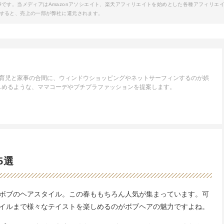
事です。当メディアはAmazonアソシエイト、楽天アフィリエイトを始めとした各種アフィリエ
すると、売上の一部が弊社に還元されます。
。育児と家事の合間に、ウィンドウショッピングやネットサーフィンするのが娯
しめるような、ママコーデやプチプラファッションを提案します。
5選
ボブのヘアスタイル。この春ももちろん人気が集まっています。可
イルまで様々なテイストを楽しめるのがボブヘアの魅力ですよね。