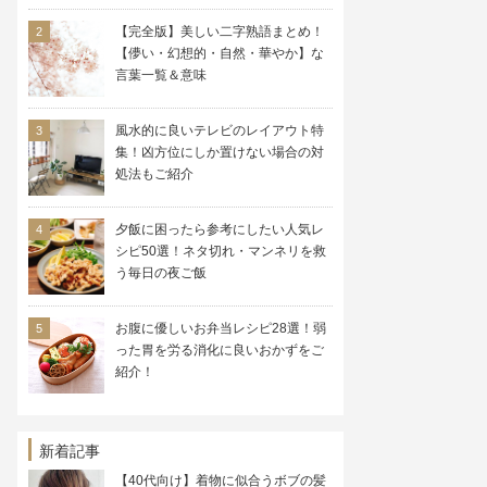
【完全版】美しい二字熟語まとめ！
【儚い・幻想的・自然・華やか】な
言葉一覧＆意味
風水的に良いテレビのレイアウト特
集！凶方位にしか置けない場合の対
処法もご紹介
夕飯に困ったら参考にしたい人気レ
シピ50選！ネタ切れ・マンネリを救
う毎日の夜ご飯
お腹に優しいお弁当レシピ28選！弱
った胃を労る消化に良いおかずをご
紹介！
新着記事
【40代向け】着物に似合うボブの髪