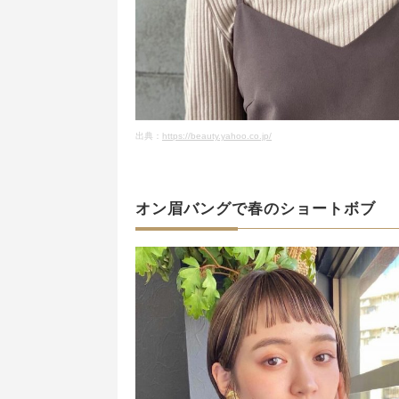
出典：
https://beauty.yahoo.co.jp/
オン眉バングで春のショートボブ