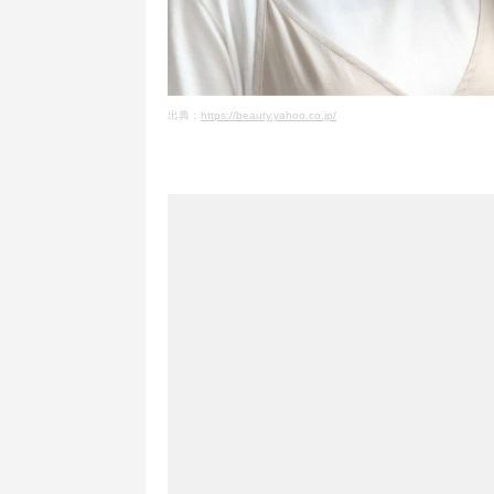
出典：
https://beauty.yahoo.co.jp/