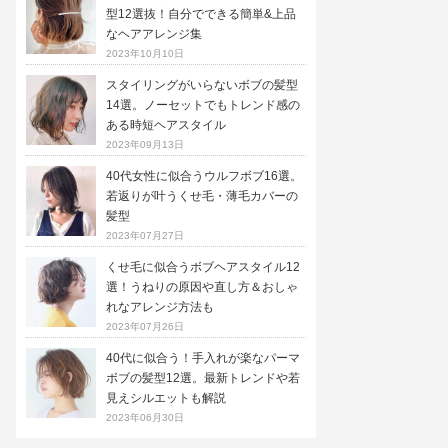
型12選抜！自分でできる簡単&上品
なヘアアレンジ集
2023年10月10日
スタイリングがいらないボブの髪型
14選。ノーセットでもトレンド感の
ある時短ヘアスタイル
2023年09月13日
40代女性に似合うウルフボブ16選。
若返りが叶うくせ毛・薄毛カバーの
髪型
2023年07月27日
くせ毛に似合うボブヘアスタイル12
選！うねりの原因や直し方＆おしゃ
れなアレンジ方法も
2023年07月26日
40代に似合う！手入れが楽なパーマ
ボブの髪型12選。最新トレンドや若
見えシルエットも解説
2023年06月30日