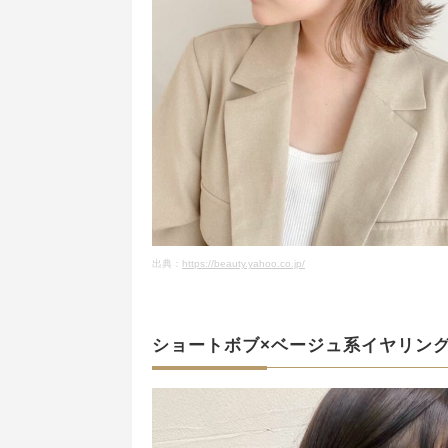
出典：
https://beauty.yahoo.co.jp/
ショートボブ×ベージュ系イヤリン