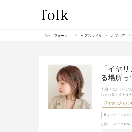
folk（フォーク）
ヘアスタイル
ボブヘア
「イヤリ
る場所っ
耳周りにだけヘア
しゃれ見えするイ
お気に入りに
インナーヘアカ
公開日：
2021/11/24