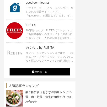
goodroom journal
デザイナーズ、リノベーションなど、お
しゃれな賃貸サイト・アプリ
「goodroom」を運営しています。 イン
テリアや、ひとり暮らし、ふたり暮らし
のアイディアなど、賃貸でも自分らしい
FLET’S
暮らしを楽しむためのヒントをお届けし
100円ショップ「FLET’S（フレッツ）」
ます。
「百圓領事館」の情報サイト『100円の
チカラ』から、人気の記事をお届けしま
す。
のくらし by ReBITA
リノベーショマンションや戸建て、一棟
まるごとリノベーション、シェアハウス
など幅広いリノベーションの選択肢すべ
てが揃うリビタ。ホテル・ワークラウン
ジ・シェアスペースなど、「住む」だけ
専門家一覧
ではなく「働く」「遊ぶ」「学ぶ」「旅
する」といった領域でも、暮らしや生き
方を楽しく豊かにする様々なプロジェク
トを手掛けています。
人気記事ランキング
栗ご飯に合うおかずの簡単レシピ15
選。肉・野菜・魚別に相性の良い組
み合わせ