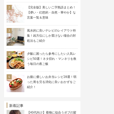
【完全版】美しい二字熟語まとめ！
【儚い・幻想的・自然・華やか】な
言葉一覧＆意味
風水的に良いテレビのレイアウト特
集！凶方位にしか置けない場合の対
処法もご紹介
夕飯に困ったら参考にしたい人気レ
シピ50選！ネタ切れ・マンネリを救
う毎日の夜ご飯
お腹に優しいお弁当レシピ28選！弱
った胃を労る消化に良いおかずをご
紹介！
新着記事
【40代向け】着物に似合うボブの髪