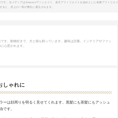
事です。当メディアはAmazonアソシエイト、楽天アフィリエイトを始めとした各種アフィリエ
すると、売上の一部が弊社に還元されます。
族です。動物好きで、犬と猫も飼っています。趣味は読書。インテリアやファッ
のに心惹かれます。
おしゃれに
ラーは顔周りを明るく見せてくれます。黒髪にも茶髪にもアッシュ
由です。