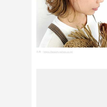
出典：
https://beauty.yahoo.co.jp/