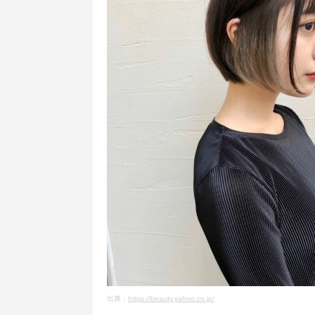
出典：
https://beauty.yahoo.co.jp/