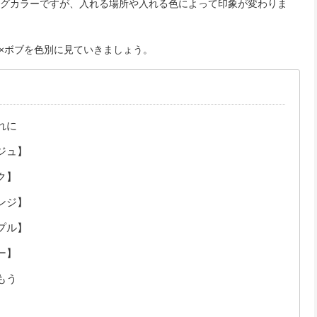
ングカラーですが、入れる場所や入れる色によって印象が変わりま
×ボブを色別に見ていきましょう。
れに
ジュ】
ク】
ンジ】
プル】
ー】
もう