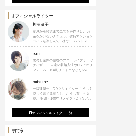
オフィシャルライター
柳美菜子
家具から雑貨まで全てを手作りし、 お
金をかけないナチュラル賃貸マンション
ライフを楽しんでいます。 ハンドメイ
ド雑貨やインテリアに関する著書も出
版、また様々なメディアでも執筆してい
rumi
ます。
思考と空間の整理のプロ・ライフオーガ
ナイザー 自宅の収納方法やDIYでのリ
フォーム、100均リメイクなどをSNSで
公開中。 収納やリメイク、インテリア
の記事の執筆、雑誌・WEBサイトへレ
natsume
シピ提供、店舗プロデュース 2016年９
一級建築士 DIYクリエイター おうちを
月に宝島社より【Rumiのおうち時間を
楽しく育てる暮らし「おうち育」を提
楽しむインテリア】を出版しました。
案。 収納・100均リメイク・DIYなどお
うちに関する楽しいアイディアをSNSで
発信中。 著書 なつめさんちの新しい
オフィシャルライター一覧
のになつかしいアンティークな部屋つく
り 雑誌掲載・TV出演・コラム執筆・
空間プロデュースなど
専門家