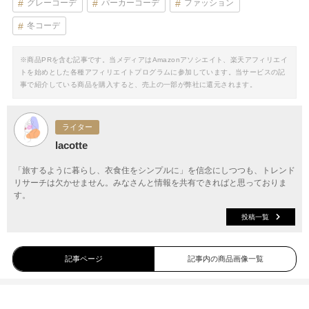
グレーコーデ
パーカーコーデ
ファッション
冬コーデ
※商品PRを含む記事です。当メディアはAmazonアソシエイト、楽天アフィリエイ
トを始めとした各種アフィリエイトプログラムに参加しています。当サービスの記
事で紹介している商品を購入すると、売上の一部が弊社に還元されます。
ライター
lacotte
「旅するように暮らし、衣食住をシンプルに」を信念にしつつも、トレンド
リサーチは欠かせません。みなさんと情報を共有できればと思っておりま
す。
投稿一覧
記事ページ
記事内の商品画像一覧