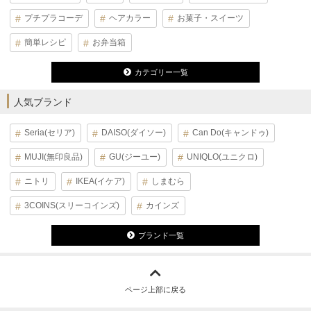
プチプラコーデ
ヘアカラー
お菓子・スイーツ
簡単レシピ
お弁当箱
カテゴリー一覧
人気ブランド
Seria(セリア)
DAISO(ダイソー)
Can Do(キャンドゥ)
MUJI(無印良品)
GU(ジーユー)
UNIQLO(ユニクロ)
ニトリ
IKEA(イケア)
しまむら
3COINS(スリーコインズ)
カインズ
ブランド一覧
ページ上部に戻る