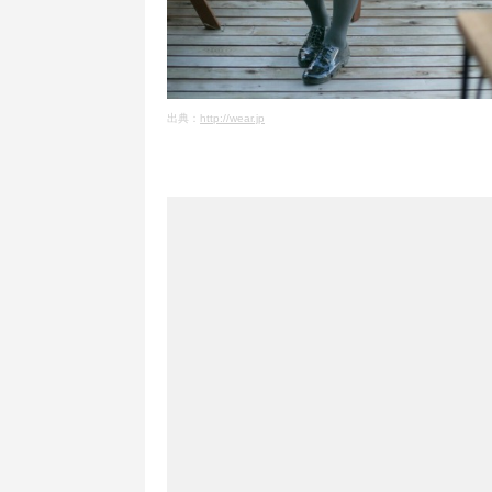
出典：
http://wear.jp