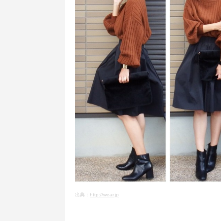
出典：
http://wear.jp