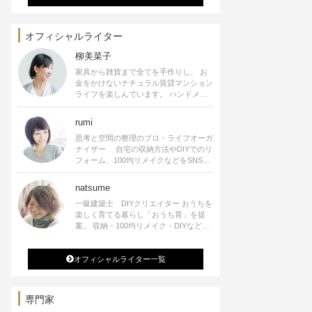
オフィシャルライター
柳美菜子
家具から雑貨まで全てを手作りし、 お
金をかけないナチュラル賃貸マンション
ライフを楽しんでいます。 ハンドメイ
ド雑貨やインテリアに関する著書も出
版、また様々なメディアでも執筆してい
rumi
ます。
思考と空間の整理のプロ・ライフオーガ
ナイザー 自宅の収納方法やDIYでのリ
フォーム、100均リメイクなどをSNSで
公開中。 収納やリメイク、インテリア
の記事の執筆、雑誌・WEBサイトへレ
natsume
シピ提供、店舗プロデュース 2016年９
一級建築士 DIYクリエイター おうちを
月に宝島社より【Rumiのおうち時間を
楽しく育てる暮らし「おうち育」を提
楽しむインテリア】を出版しました。
案。 収納・100均リメイク・DIYなどお
うちに関する楽しいアイディアをSNSで
発信中。 著書 なつめさんちの新しい
オフィシャルライター一覧
のになつかしいアンティークな部屋つく
り 雑誌掲載・TV出演・コラム執筆・
空間プロデュースなど
専門家