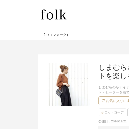
folk（フォーク）
しまむら
トを楽し
しまむらの冬アイ
ト・セーターを着
お気に入りに
ニットコーデ
公開日：
2016/11/21