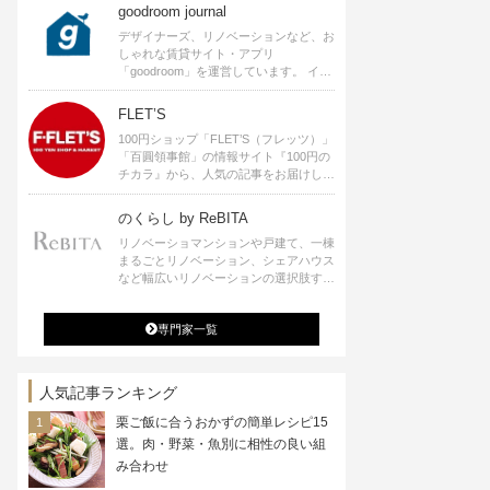
goodroom journal
デザイナーズ、リノベーションなど、お
しゃれな賃貸サイト・アプリ
「goodroom」を運営しています。 イン
テリアや、ひとり暮らし、ふたり暮らし
のアイディアなど、賃貸でも自分らしい
FLET’S
暮らしを楽しむためのヒントをお届けし
100円ショップ「FLET’S（フレッツ）」
ます。
「百圓領事館」の情報サイト『100円の
チカラ』から、人気の記事をお届けしま
す。
のくらし by ReBITA
リノベーショマンションや戸建て、一棟
まるごとリノベーション、シェアハウス
など幅広いリノベーションの選択肢すべ
てが揃うリビタ。ホテル・ワークラウン
ジ・シェアスペースなど、「住む」だけ
専門家一覧
ではなく「働く」「遊ぶ」「学ぶ」「旅
する」といった領域でも、暮らしや生き
方を楽しく豊かにする様々なプロジェク
トを手掛けています。
人気記事ランキング
栗ご飯に合うおかずの簡単レシピ15
選。肉・野菜・魚別に相性の良い組
み合わせ