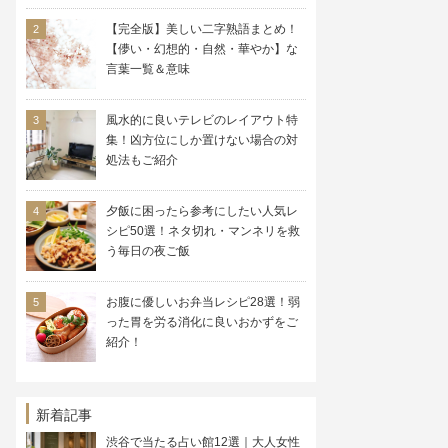
【完全版】美しい二字熟語まとめ！
【儚い・幻想的・自然・華やか】な
言葉一覧＆意味
風水的に良いテレビのレイアウト特
集！凶方位にしか置けない場合の対
処法もご紹介
夕飯に困ったら参考にしたい人気レ
シピ50選！ネタ切れ・マンネリを救
う毎日の夜ご飯
お腹に優しいお弁当レシピ28選！弱
った胃を労る消化に良いおかずをご
紹介！
新着記事
渋谷で当たる占い館12選｜大人女性