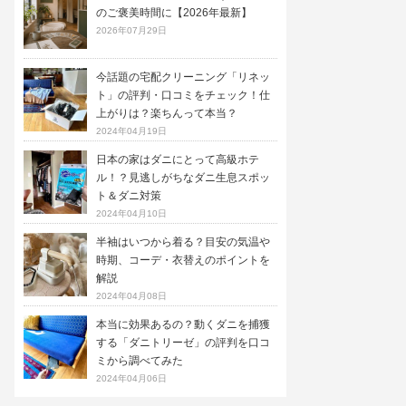
のご褒美時間に【2026年最新】
2026年07月29日
今話題の宅配クリーニング「リネッ
ト」の評判・口コミをチェック！仕
上がりは？楽ちんって本当？
2024年04月19日
日本の家はダニにとって高級ホテ
ル！？見逃しがちなダニ生息スポッ
ト＆ダニ対策
2024年04月10日
半袖はいつから着る？目安の気温や
時期、コーデ・衣替えのポイントを
解説
2024年04月08日
本当に効果あるの？動くダニを捕獲
する「ダニトリーゼ」の評判を口コ
ミから調べてみた
2024年04月06日