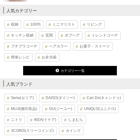
人気カテゴリー
収納
100均
ミニマリスト
リビング
キッチン収納
玄関
ボブヘア
トレンドコーデ
プチプラコーデ
ヘアカラー
お菓子・スイーツ
簡単レシピ
お弁当箱
カテゴリー一覧
人気ブランド
Seria(セリア)
DAISO(ダイソー)
Can Do(キャンドゥ)
MUJI(無印良品)
GU(ジーユー)
UNIQLO(ユニクロ)
ニトリ
IKEA(イケア)
しまむら
3COINS(スリーコインズ)
カインズ