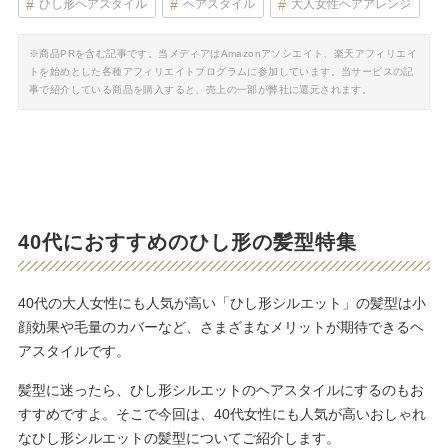
ひし形ヘアスタイル
ヘアスタイル
大人女性ヘアアレンジ
※商品PRを含む記事です。当メディアはAmazonアソシエイト、楽天アフィリエイ
トを始めとした各種アフィリエイトプログラムに参加しています。当サービスの記
事で紹介している商品を購入すると、売上の一部が弊社に還元されます。
40代におすすめのひし形の髪型特集
40代の大人女性にも人気が高い「ひし形シルエット」の髪型は小
顔効果や毛量のカバーなど、さまざまなメリットが期待できるヘ
アスタイルです。
髪型に迷ったら、ひし形シルエットのヘアスタイルにするのもお
すすめですよ。そこで今回は、40代女性にも人気が高いおしゃれ
なひし形シルエットの髪型についてご紹介します。