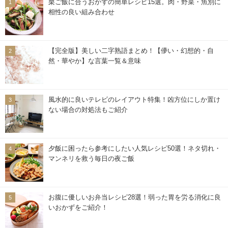
栗ご飯に合うおかずの簡単レシピ15選。肉・野菜・魚別に
相性の良い組み合わせ
【完全版】美しい二字熟語まとめ！【儚い・幻想的・自
然・華やか】な言葉一覧＆意味
風水的に良いテレビのレイアウト特集！凶方位にしか置け
ない場合の対処法もご紹介
夕飯に困ったら参考にしたい人気レシピ50選！ネタ切れ・
マンネリを救う毎日の夜ご飯
お腹に優しいお弁当レシピ28選！弱った胃を労る消化に良
いおかずをご紹介！