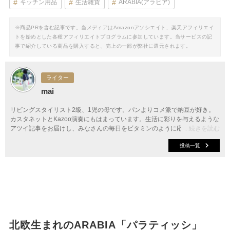
キッチン用品
生活雑貨
ARABIA(アラビア)
※商品PRを含む記事です。当メディアはAmazonアソシエイト、楽天アフィリエイ
トを始めとした各種アフィリエイトプログラムに参加しています。当サービスの記
事で紹介している商品を購入すると、売上の一部が弊社に還元されます。
ライター
mai
リビングスタイリスト2級、1児の母です。パンよりコメ派で納豆が好き。
カスタネットとKazoo演奏にもはまっています。生活に彩りを与えるような
アツイ記事をお届けし、みなさんの毎日をビタミンのように応援できたらと
...続きを読む
思います。
投稿一覧
北欧生まれのARABIA「パラティッシ」