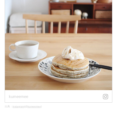
kumeemee
出典：
instagram(@kumeemee)