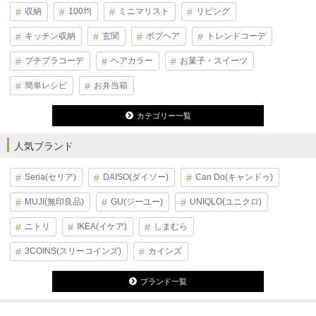
収納
100均
ミニマリスト
リビング
キッチン収納
玄関
ボブヘア
トレンドコーデ
プチプラコーデ
ヘアカラー
お菓子・スイーツ
簡単レシピ
お弁当箱
カテゴリー一覧
人気ブランド
Seria(セリア)
DAISO(ダイソー)
Can Do(キャンドゥ)
MUJI(無印良品)
GU(ジーユー)
UNIQLO(ユニクロ)
ニトリ
IKEA(イケア)
しまむら
3COINS(スリーコインズ)
カインズ
ブランド一覧