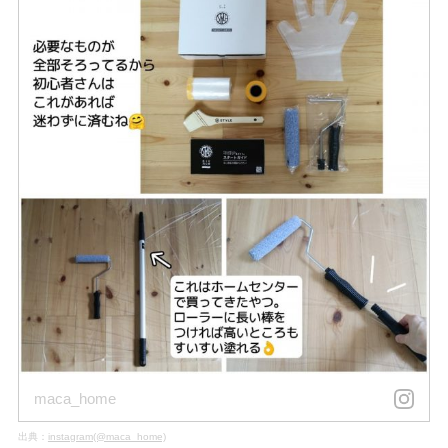
maca_home
出典：
instagram(@maca_home)