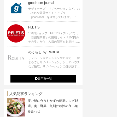
goodroom journal
デザイナーズ、リノベーションなど、お
しゃれな賃貸サイト・アプリ
「goodroom」を運営しています。 イン
テリアや、ひとり暮らし、ふたり暮らし
のアイディアなど、賃貸でも自分らしい
FLET’S
暮らしを楽しむためのヒントをお届けし
100円ショップ「FLET’S（フレッツ）」
ます。
「百圓領事館」の情報サイト『100円の
チカラ』から、人気の記事をお届けしま
す。
のくらし by ReBITA
リノベーショマンションや戸建て、一棟
まるごとリノベーション、シェアハウス
など幅広いリノベーションの選択肢すべ
てが揃うリビタ。ホテル・ワークラウン
ジ・シェアスペースなど、「住む」だけ
専門家一覧
ではなく「働く」「遊ぶ」「学ぶ」「旅
する」といった領域でも、暮らしや生き
方を楽しく豊かにする様々なプロジェク
トを手掛けています。
人気記事ランキング
栗ご飯に合うおかずの簡単レシピ15
選。肉・野菜・魚別に相性の良い組
み合わせ