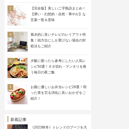
【完全版】美しい二字熟語まとめ！
【儚い・幻想的・自然・華やか】な
言葉一覧＆意味
風水的に良いテレビのレイアウト特
集！凶方位にしか置けない場合の対
処法もご紹介
夕飯に困ったら参考にしたい人気レ
シピ50選！ネタ切れ・マンネリを救
う毎日の夜ご飯
お腹に優しいお弁当レシピ28選！弱
った胃を労る消化に良いおかずをご
紹介！
新着記事
《2023秋冬》トレンドのブーツを大