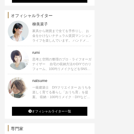
オフィシャルライター
柳美菜子
家具から雑貨まで全てを手作りし、 お
金をかけないナチュラル賃貸マンション
ライフを楽しんでいます。 ハンドメイ
ド雑貨やインテリアに関する著書も出
版、また様々なメディアでも執筆してい
rumi
ます。
思考と空間の整理のプロ・ライフオーガ
ナイザー 自宅の収納方法やDIYでのリ
フォーム、100均リメイクなどをSNSで
公開中。 収納やリメイク、インテリア
の記事の執筆、雑誌・WEBサイトへレ
natsume
シピ提供、店舗プロデュース 2016年９
一級建築士 DIYクリエイター おうちを
月に宝島社より【Rumiのおうち時間を
楽しく育てる暮らし「おうち育」を提
楽しむインテリア】を出版しました。
案。 収納・100均リメイク・DIYなどお
うちに関する楽しいアイディアをSNSで
発信中。 著書 なつめさんちの新しい
オフィシャルライター一覧
のになつかしいアンティークな部屋つく
り 雑誌掲載・TV出演・コラム執筆・
空間プロデュースなど
専門家