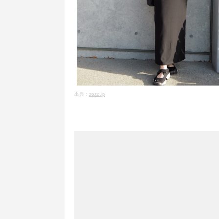
出典：
zozo.jp