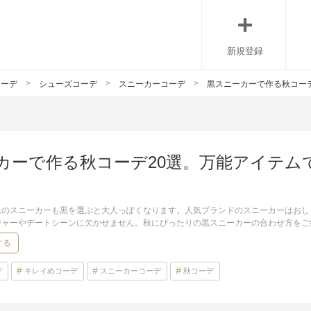
新規登録
コーデ
シューズコーデ
スニーカーコーデ
黒スニーカーで作る秋コー
カーで作る秋コーデ20選。万能アイテム
ムのスニーカーも黒を選ぶと大人っぽくなります。人気ブランドのスニーカーはおし
ジャーやデートシーンに欠かせません。秋にぴったりの黒スニーカーの合わせ方をご
する
デ
キレイめコーデ
スニーカーコーデ
秋コーデ