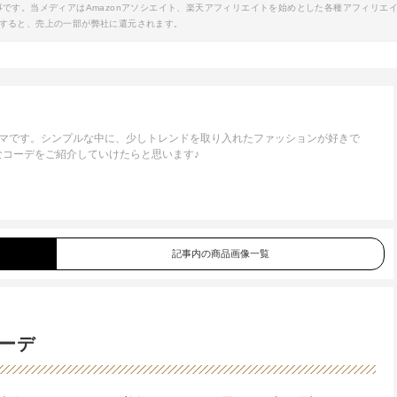
事です。当メディアはAmazonアソシエイト、楽天アフィリエイトを始めとした各種アフィリエ
すると、売上の一部が弊社に還元されます。
ママです。シンプルな中に、少しトレンドを取り入れたファッションが好きで
なコーデをご紹介していけたらと思います♪
記事内の商品画像一覧
ーデ