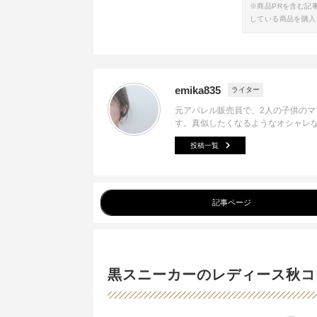
※商品PRを含む記
している商品を購入
emika835
ライター
元アパレル販売員で、2人の子供の
す。真似したくなるようなオシャレ
投稿一覧
記事ページ
黒スニーカーのレディース秋コ