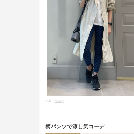
出典：
zozo.jp
柄パンツで涼し気コーデ