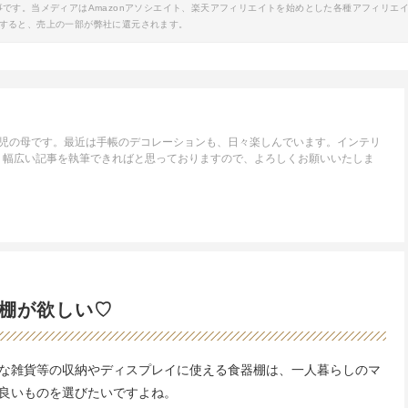
事です。当メディアはAmazonアソシエイト、楽天アフィリエイトを始めとした各種アフィリエ
すると、売上の一部が弊社に還元されます。
1児の母です。最近は手帳のデコレーションも、日々楽しんでいます。インテリ
、幅広い記事を執筆できればと思っておりますので、よろしくお願いいたしま
棚が欲しい♡
な雑貨等の収納やディスプレイに使える食器棚は、一人暮らしのマ
良いものを選びたいですよね。