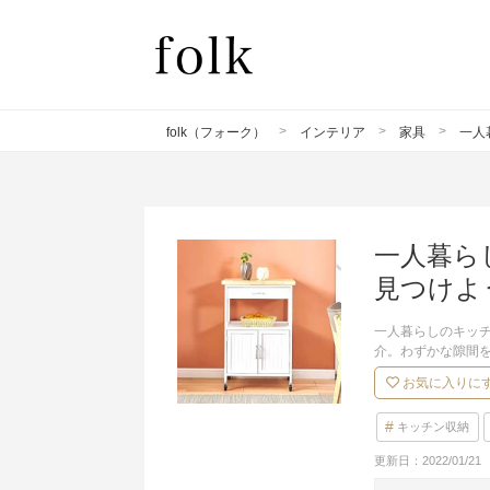
folk（フォーク）
インテリア
家具
一人
一人暮ら
見つけよ
一人暮らしのキッ
介。わずかな隙間
お気に入りに
キッチン収納
更新日：
2022/01/21