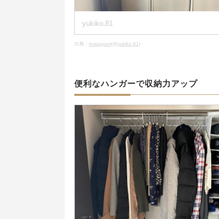
yukiko.81
出典：
instagram(@yukiko.81)
便利なハンガーで収納力アップ