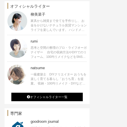
オフィシャルライター
柳美菜子
家具から雑貨まで全てを手作りし、 お
金をかけないナチュラル賃貸マンション
ライフを楽しんでいます。 ハンドメイ
ド雑貨やインテリアに関する著書も出
版、また様々なメディアでも執筆してい
rumi
ます。
思考と空間の整理のプロ・ライフオーガ
ナイザー 自宅の収納方法やDIYでのリ
フォーム、100均リメイクなどをSNSで
公開中。 収納やリメイク、インテリア
の記事の執筆、雑誌・WEBサイトへレ
natsume
シピ提供、店舗プロデュース 2016年９
一級建築士 DIYクリエイター おうちを
月に宝島社より【Rumiのおうち時間を
楽しく育てる暮らし「おうち育」を提
楽しむインテリア】を出版しました。
案。 収納・100均リメイク・DIYなどお
うちに関する楽しいアイディアをSNSで
発信中。 著書 なつめさんちの新しい
オフィシャルライター一覧
のになつかしいアンティークな部屋つく
り 雑誌掲載・TV出演・コラム執筆・
空間プロデュースなど
専門家
goodroom journal