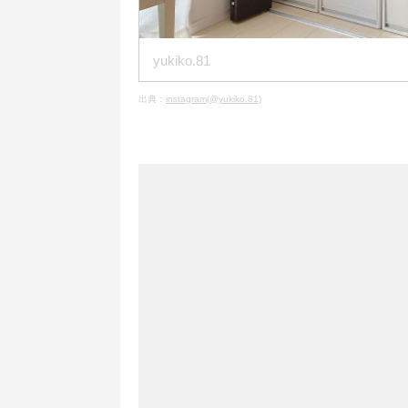
yukiko.81
出典：
instagram(@yukiko.81)