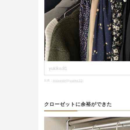
yukiko.81
出典：
instagram(@yukiko.81)
クローゼットに余裕ができた