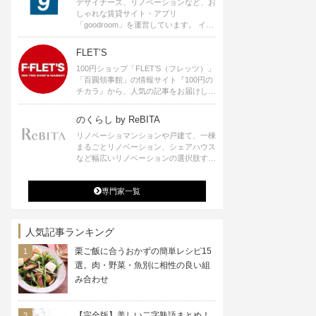
デザイナーズ、リノベーションなど、お
しゃれな賃貸サイト・アプリ
「goodroom」を運営しています。 イン
テリアや、ひとり暮らし、ふたり暮らし
のアイディアなど、賃貸でも自分らしい
FLET’S
暮らしを楽しむためのヒントをお届けし
100円ショップ「FLET’S（フレッツ）」
ます。
「百圓領事館」の情報サイト『100円の
チカラ』から、人気の記事をお届けしま
す。
のくらし by ReBITA
リノベーショマンションや戸建て、一棟
まるごとリノベーション、シェアハウス
など幅広いリノベーションの選択肢すべ
てが揃うリビタ。ホテル・ワークラウン
ジ・シェアスペースなど、「住む」だけ
専門家一覧
ではなく「働く」「遊ぶ」「学ぶ」「旅
する」といった領域でも、暮らしや生き
方を楽しく豊かにする様々なプロジェク
トを手掛けています。
人気記事ランキング
栗ご飯に合うおかずの簡単レシピ15
選。肉・野菜・魚別に相性の良い組
み合わせ
【完全版】美しい二字熟語まとめ！