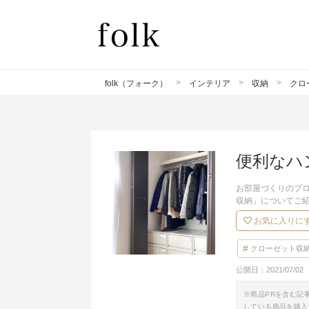
folk（フォーク）
インテリア
収納
クロ
便利なハ
お部屋づくりのプロ
収納」についてご
お気に入りに
クローゼット収
公開日：
2021/07/02
※商品PRを含む記
している商品を購入