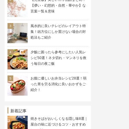
【儚い・幻想的・自然・華やか】な
言葉一覧＆意味
風水的に良いテレビのレイアウト特
集！凶方位にしか置けない場合の対
処法もご紹介
夕飯に困ったら参考にしたい人気レ
シピ50選！ネタ切れ・マンネリを救
う毎日の夜ご飯
お腹に優しいお弁当レシピ28選！弱
った胃を労る消化に良いおかずをご
紹介！
新着記事
焼きそばがおいしくなる隠し味8選｜
屋台の味に近づけるコツ・おすすめ