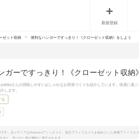
新規登録
ーゼット収納
便利なハンガーですっきり！《クローゼット収納》をしよう
ンガーですっきり！《クローゼット収納
yukikoさんの掃除しやすいおしゃれなお部屋づくりを紹介しています。快適に過
紹介します。
する
納
事です。当メディアはAmazonアソシエイト、楽天アフィリエイトを始めとした各種アフィリエ
すると、売上の一部が弊社に還元されます。