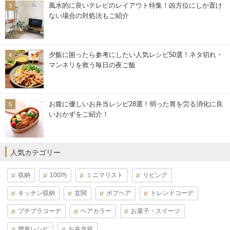
風水的に良いテレビのレイアウト特集！凶方位にしか置け
ない場合の対処法もご紹介
夕飯に困ったら参考にしたい人気レシピ50選！ネタ切れ・
マンネリを救う毎日の夜ご飯
お腹に優しいお弁当レシピ28選！弱った胃を労る消化に良
いおかずをご紹介！
人気カテゴリー
収納
100均
ミニマリスト
リビング
キッチン収納
玄関
ボブヘア
トレンドコーデ
プチプラコーデ
ヘアカラー
お菓子・スイーツ
簡単レシピ
お弁当箱