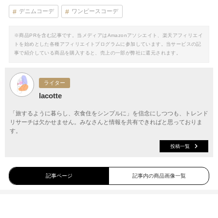
デニムコーデ
ワンピースコーデ
※商品PRを含む記事です。当メディアはAmazonアソシエイト、楽天アフィリエイ
トを始めとした各種アフィリエイトプログラムに参加しています。当サービスの記
事で紹介している商品を購入すると、売上の一部が弊社に還元されます。
ライター
lacotte
「旅するように暮らし、衣食住をシンプルに」を信念にしつつも、トレンド
リサーチは欠かせません。みなさんと情報を共有できればと思っておりま
す。
投稿一覧
記事ページ
記事内の商品画像一覧