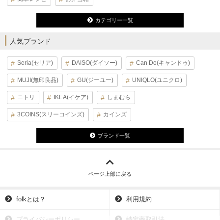
カテゴリー一覧
人気ブランド
Seria(セリア)
DAISO(ダイソー)
Can Do(キャンドゥ)
MUJI(無印良品)
GU(ジーユー)
UNIQLO(ユニクロ)
ニトリ
IKEA(イケア)
しまむら
3COINS(スリーコインズ)
カインズ
ブランド一覧
ページ上部に戻る
folkとは？
利用規約
プライバシーポリシー
特定商取引法