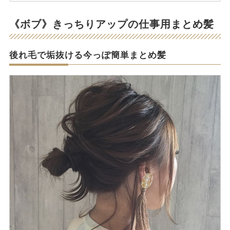
《ボブ》きっちりアップの仕事用まとめ髪
後れ毛で垢抜ける今っぽ簡単まとめ髪