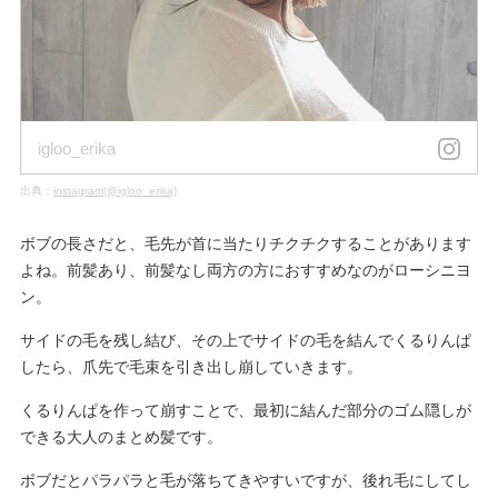
igloo_erika
出典：
instagram(@igloo_erika)
ボブの長さだと、毛先が首に当たりチクチクすることがあります
よね。前髪あり、前髪なし両方の方におすすめなのがローシニヨ
ン。
サイドの毛を残し結び、その上でサイドの毛を結んでくるりんぱ
したら、爪先で毛束を引き出し崩していきます。
くるりんぱを作って崩すことで、最初に結んだ部分のゴム隠しが
できる大人のまとめ髪です。
ボブだとパラパラと毛が落ちてきやすいですが、後れ毛にしてし