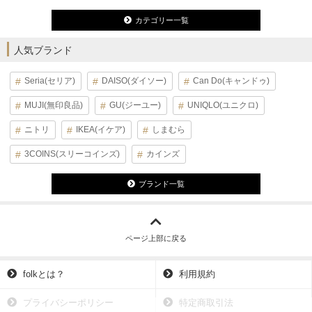
カテゴリー一覧
人気ブランド
Seria(セリア)
DAISO(ダイソー)
Can Do(キャンドゥ)
MUJI(無印良品)
GU(ジーユー)
UNIQLO(ユニクロ)
ニトリ
IKEA(イケア)
しまむら
3COINS(スリーコインズ)
カインズ
ブランド一覧
ページ上部に戻る
folkとは？
利用規約
プライバシーポリシー
特定商取引法