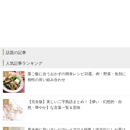
話題の記事
人気記事ランキング
栗ご飯に合うおかずの簡単レシピ15選。肉・野菜・魚別に
相性の良い組み合わせ
【完全版】美しい二字熟語まとめ！【儚い・幻想的・自
然・華やか】な言葉一覧＆意味
風水的に良いテレビのレイアウト特集！凶方位にしか置け