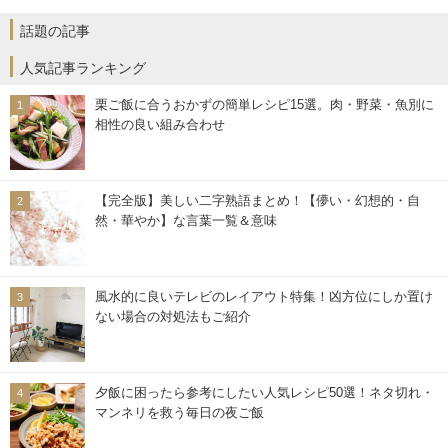
話題の記事
人気記事ランキング
栗ご飯に合うおかずの簡単レシピ15選。肉・野菜・魚別に
相性の良い組み合わせ
【完全版】美しい二字熟語まとめ！【儚い・幻想的・自
然・華やか】な言葉一覧＆意味
風水的に良いテレビのレイアウト特集！凶方位にしか置け
ない場合の対処法もご紹介
夕飯に困ったら参考にしたい人気レシピ50選！ネタ切れ・
マンネリを救う毎日の夜ご飯