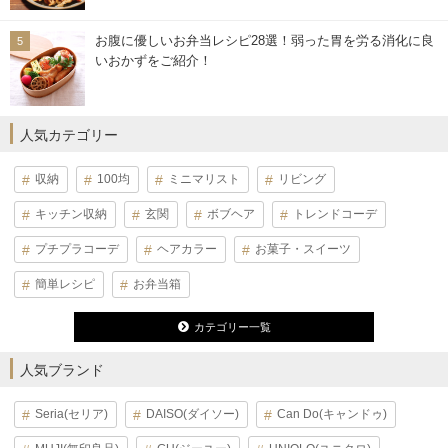
お腹に優しいお弁当レシピ28選！弱った胃を労る消化に良
いおかずをご紹介！
人気カテゴリー
収納
100均
ミニマリスト
リビング
キッチン収納
玄関
ボブヘア
トレンドコーデ
プチプラコーデ
ヘアカラー
お菓子・スイーツ
簡単レシピ
お弁当箱
カテゴリー一覧
人気ブランド
Seria(セリア)
DAISO(ダイソー)
Can Do(キャンドゥ)