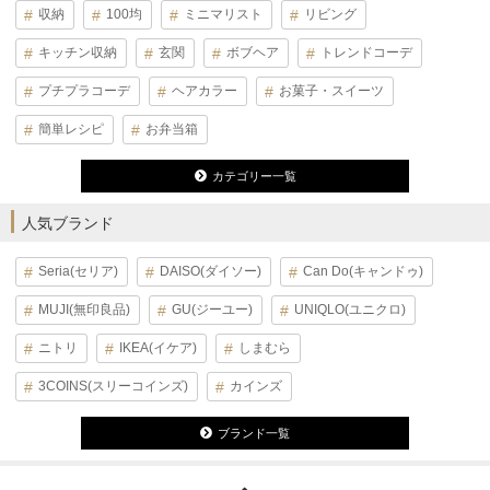
収納
100均
ミニマリスト
リビング
キッチン収納
玄関
ボブヘア
トレンドコーデ
プチプラコーデ
ヘアカラー
お菓子・スイーツ
簡単レシピ
お弁当箱
カテゴリー一覧
人気ブランド
Seria(セリア)
DAISO(ダイソー)
Can Do(キャンドゥ)
MUJI(無印良品)
GU(ジーユー)
UNIQLO(ユニクロ)
ニトリ
IKEA(イケア)
しまむら
3COINS(スリーコインズ)
カインズ
ブランド一覧