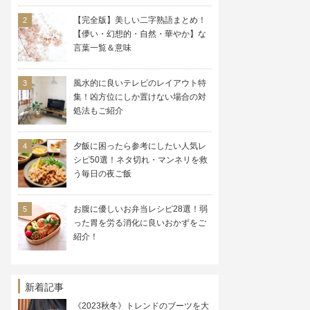
【完全版】美しい二字熟語まとめ！
【儚い・幻想的・自然・華やか】な
言葉一覧＆意味
風水的に良いテレビのレイアウト特
集！凶方位にしか置けない場合の対
処法もご紹介
夕飯に困ったら参考にしたい人気レ
シピ50選！ネタ切れ・マンネリを救
う毎日の夜ご飯
お腹に優しいお弁当レシピ28選！弱
った胃を労る消化に良いおかずをご
紹介！
新着記事
《2023秋冬》トレンドのブーツを大