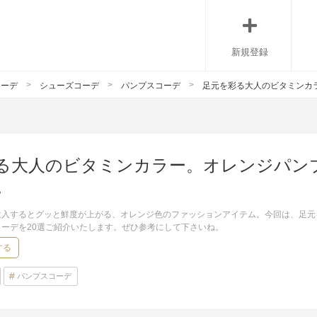
新規登録
コーデ
シューズコーデ
パンプスコーデ
足元を彩る大人のビタミンカ
る大人のビタミンカラー。オレンジパン
。
投入するとグッと鮮度が上がる、オレンジ色のファッションアイテム。今回は、足元
ーデを20選ご紹介いたします。ぜひ参考にして下さいね。
する
パンプスコーデ