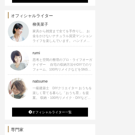
オフィシャルライター
柳美菜子
家具から雑貨まで全てを手作りし、 お
金をかけないナチュラル賃貸マンション
ライフを楽しんでいます。 ハンドメイ
ド雑貨やインテリアに関する著書も出
版、また様々なメディアでも執筆してい
rumi
ます。
思考と空間の整理のプロ・ライフオーガ
ナイザー 自宅の収納方法やDIYでのリ
フォーム、100均リメイクなどをSNSで
公開中。 収納やリメイク、インテリア
の記事の執筆、雑誌・WEBサイトへレ
natsume
シピ提供、店舗プロデュース 2016年９
一級建築士 DIYクリエイター おうちを
月に宝島社より【Rumiのおうち時間を
楽しく育てる暮らし「おうち育」を提
楽しむインテリア】を出版しました。
案。 収納・100均リメイク・DIYなどお
うちに関する楽しいアイディアをSNSで
発信中。 著書 なつめさんちの新しい
オフィシャルライター一覧
のになつかしいアンティークな部屋つく
り 雑誌掲載・TV出演・コラム執筆・
空間プロデュースなど
専門家