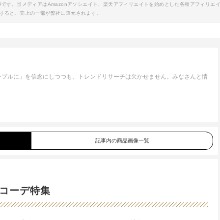
事です。当メディアはAmazonアソシエイト、楽天アフィリエイトを始めとした各種アフィリエ
すると、売上の一部が弊社に還元されます。
ンプルに」を信念にしつつも、トレンドリサーチは欠かせません。みなさんと情
。
記事内の商品画像一覧
コーデ特集