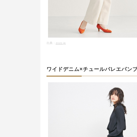
出典：
zozo.jp
ワイドデニム×チュールバレエパン