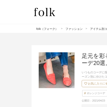
folk（フォーク）
ファッション
アイテム別
足元を彩
ーデ20選
いつものコーデに
ーズン別に分けたコ
お気に入りに
オレンジコーデ
公開日：
2021/04/23