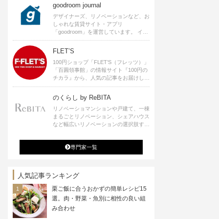
goodroom journal
デザイナーズ、リノベーションなど、お
しゃれな賃貸サイト・アプリ
「goodroom」を運営しています。 イン
テリアや、ひとり暮らし、ふたり暮らし
のアイディアなど、賃貸でも自分らしい
FLET’S
暮らしを楽しむためのヒントをお届けし
100円ショップ「FLET’S（フレッツ）」
ます。
「百圓領事館」の情報サイト『100円の
チカラ』から、人気の記事をお届けしま
す。
のくらし by ReBITA
リノベーショマンションや戸建て、一棟
まるごとリノベーション、シェアハウス
など幅広いリノベーションの選択肢すべ
てが揃うリビタ。ホテル・ワークラウン
ジ・シェアスペースなど、「住む」だけ
専門家一覧
ではなく「働く」「遊ぶ」「学ぶ」「旅
する」といった領域でも、暮らしや生き
方を楽しく豊かにする様々なプロジェク
トを手掛けています。
人気記事ランキング
栗ご飯に合うおかずの簡単レシピ15
選。肉・野菜・魚別に相性の良い組
み合わせ