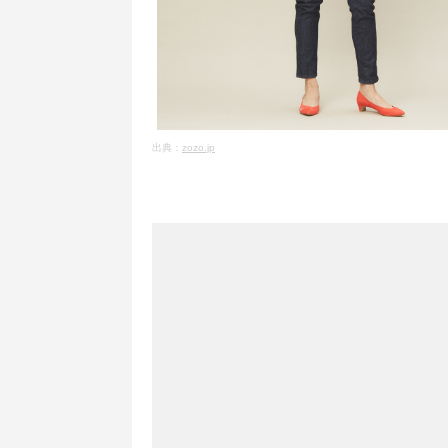
出典：
zozo.jp