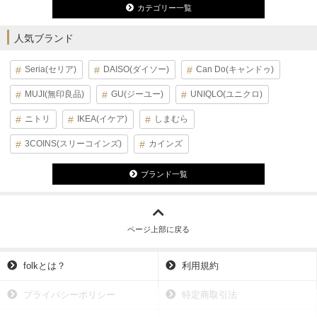
カテゴリー一覧
人気ブランド
Seria(セリア)
DAISO(ダイソー)
Can Do(キャンドゥ)
MUJI(無印良品)
GU(ジーユー)
UNIQLO(ユニクロ)
ニトリ
IKEA(イケア)
しまむら
3COINS(スリーコインズ)
カインズ
ブランド一覧
ページ上部に戻る
folkとは？
利用規約
プライバシーポリシー
特定商取引法