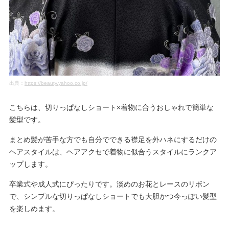
出典：
https://beauty.yahoo.co.jp/
こちらは、切りっぱなしショート×着物に合うおしゃれで簡単な
髪型です。
まとめ髪が苦手な方でも自分でできる襟足を外ハネにするだけの
ヘアスタイルは、ヘアアクセで着物に似合うスタイルにランクア
ップします。
卒業式や成人式にぴったりです。淡めのお花とレースのリボン
で、シンプルな切りっぱなしショートでも大胆かつ今っぽい髪型
を楽しめます。