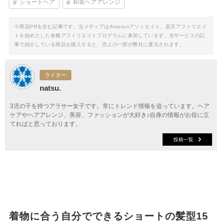
ショートヘア
和装ヘアアレンジ
※商品PRを含む記事です。当メディアはAmazonアソシエイト、楽天アフィリエイ
トを始めとした各種アフィリエイトプログラムに参加しています。当サービスの記
事で紹介している商品を購入すると、売上の一部が弊社に還元されます。
ライター
natsu.
3児の子を持つアラサー女子です。常にトレンド情報を追っています。ヘア
ケアやヘアアレンジ、美容、ファッションが大好き♪自身の情報がお役に立
てればと思っております。
投稿一覧
着物に合う自分でできるショートの髪型15