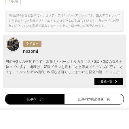
収納
※商品PRを含む記事です。当メディアはAmazonアソシエイト、楽天アフィリエイ
トを始めとした各種アフィリエイトプログラムに参加しています。当サービスの記
事で紹介している商品を購入すると、売上の一部が弊社に還元されます。
ライター
nozomi
男の子3人の子育て中で、栄養士とパーソナルカラリスト2級・3級の資格を
持っています。趣味は、韓国ドラマを観ることと家族でキャンプに行くこと
です。インテリアや収納、料理など暮らしにまつわる役立つ情報をお届けし
...続きを読む
ます。
投稿一覧
記事ページ
記事内の商品画像一覧