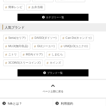
簡単レシピ
お弁当箱
カテゴリー一覧
人気ブランド
Seria(セリア)
DAISO(ダイソー)
Can Do(キャンドゥ)
MUJI(無印良品)
GU(ジーユー)
UNIQLO(ユニクロ)
ニトリ
IKEA(イケア)
しまむら
3COINS(スリーコインズ)
カインズ
ブランド一覧
ページ上部に戻る
folkとは？
利用規約