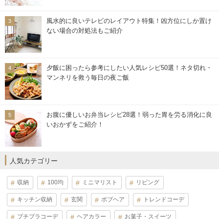
風水的に良いテレビのレイアウト特集！凶方位にしか置け
ない場合の対処法もご紹介
夕飯に困ったら参考にしたい人気レシピ50選！ネタ切れ・
マンネリを救う毎日の夜ご飯
お腹に優しいお弁当レシピ28選！弱った胃を労る消化に良
いおかずをご紹介！
人気カテゴリー
収納
100均
ミニマリスト
リビング
キッチン収納
玄関
ボブヘア
トレンドコーデ
プチプラコーデ
ヘアカラー
お菓子・スイーツ