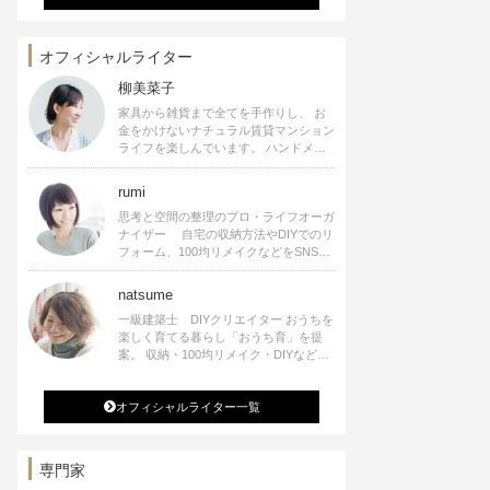
オフィシャルライター
柳美菜子
家具から雑貨まで全てを手作りし、 お
金をかけないナチュラル賃貸マンション
ライフを楽しんでいます。 ハンドメイ
ド雑貨やインテリアに関する著書も出
版、また様々なメディアでも執筆してい
rumi
ます。
思考と空間の整理のプロ・ライフオーガ
ナイザー 自宅の収納方法やDIYでのリ
フォーム、100均リメイクなどをSNSで
公開中。 収納やリメイク、インテリア
の記事の執筆、雑誌・WEBサイトへレ
natsume
シピ提供、店舗プロデュース 2016年９
一級建築士 DIYクリエイター おうちを
月に宝島社より【Rumiのおうち時間を
楽しく育てる暮らし「おうち育」を提
楽しむインテリア】を出版しました。
案。 収納・100均リメイク・DIYなどお
うちに関する楽しいアイディアをSNSで
発信中。 著書 なつめさんちの新しい
オフィシャルライター一覧
のになつかしいアンティークな部屋つく
り 雑誌掲載・TV出演・コラム執筆・
空間プロデュースなど
専門家