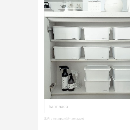
harmaaco
出典：
instagram(@harmaaco)