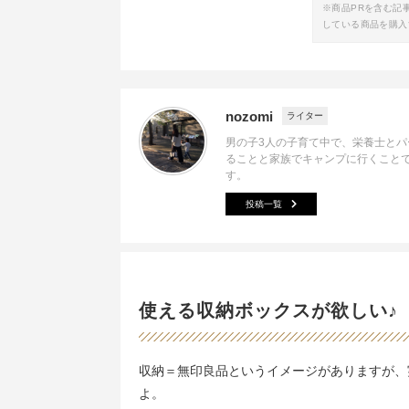
※商品PRを含む記
している商品を購入
nozomi
ライター
男の子3人の子育て中で、栄養士とパ
ることと家族でキャンプに行くこと
す。
投稿一覧
使える収納ボックスが欲しい♪
収納＝無印良品というイメージがありますが、実
よ。