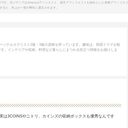
事です。当メディアはAmazonアソシエイト、楽天アフィリエイトを始めとした各種アフィリエ
すると、売上の一部が弊社に還元されます。
ーソナルカラリスト2級・3級の資格を持っています。趣味は、韓国ドラマを観
です。インテリアや収納、料理など暮らしにまつわる役立つ情報をお届けしま
は3COINSやニトリ、カインズの収納ボックスも優秀なんです