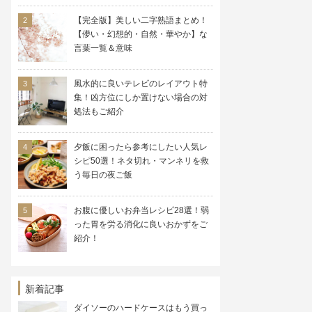
【完全版】美しい二字熟語まとめ！
【儚い・幻想的・自然・華やか】な
言葉一覧＆意味
風水的に良いテレビのレイアウト特
集！凶方位にしか置けない場合の対
処法もご紹介
夕飯に困ったら参考にしたい人気レ
シピ50選！ネタ切れ・マンネリを救
う毎日の夜ご飯
お腹に優しいお弁当レシピ28選！弱
った胃を労る消化に良いおかずをご
紹介！
新着記事
ダイソーのハードケースはもう買っ