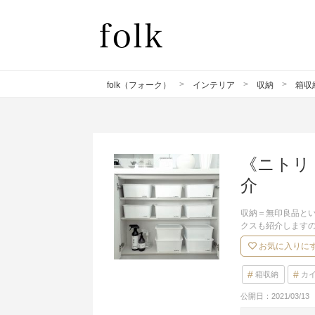
folk（フォーク）
インテリア
収納
箱収
《ニトリ
介
収納＝無印良品とい
クスも紹介します
お気に入りに
箱収納
カ
公開日：
2021/03/13