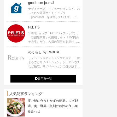
goodroom journal
デザイナーズ、リノベーションなど、お
しゃれな賃貸サイト・アプリ
「goodroom」を運営しています。 イン
テリアや、ひとり暮らし、ふたり暮らし
のアイディアなど、賃貸でも自分らしい
FLET’S
暮らしを楽しむためのヒントをお届けし
100円ショップ「FLET’S（フレッツ）」
ます。
「百圓領事館」の情報サイト『100円の
チカラ』から、人気の記事をお届けしま
す。
のくらし by ReBITA
リノベーショマンションや戸建て、一棟
まるごとリノベーション、シェアハウス
など幅広いリノベーションの選択肢すべ
てが揃うリビタ。ホテル・ワークラウン
ジ・シェアスペースなど、「住む」だけ
専門家一覧
ではなく「働く」「遊ぶ」「学ぶ」「旅
する」といった領域でも、暮らしや生き
方を楽しく豊かにする様々なプロジェク
トを手掛けています。
人気記事ランキング
栗ご飯に合うおかずの簡単レシピ15
選。肉・野菜・魚別に相性の良い組
み合わせ