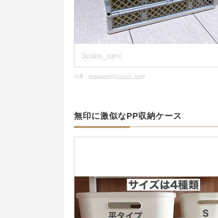
3coins_rumi
出典：
instagram(@3coins_rumi)
無印に激似なPP収納ケース