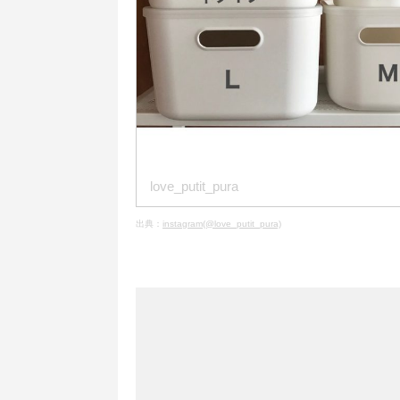
love_putit_pura
出典：
instagram(@love_putit_pura)