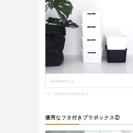
lovehome_5
出典：
instagram(@lovehome_5)
優秀なフタ付きプラボックス②