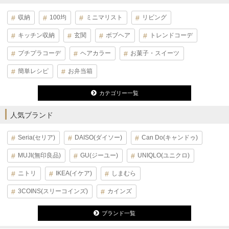
収納
100均
ミニマリスト
リビング
キッチン収納
玄関
ボブヘア
トレンドコーデ
プチプラコーデ
ヘアカラー
お菓子・スイーツ
簡単レシピ
お弁当箱
カテゴリー一覧
人気ブランド
Seria(セリア)
DAISO(ダイソー)
Can Do(キャンドゥ)
MUJI(無印良品)
GU(ジーユー)
UNIQLO(ユニクロ)
ニトリ
IKEA(イケア)
しまむら
3COINS(スリーコインズ)
カインズ
ブランド一覧