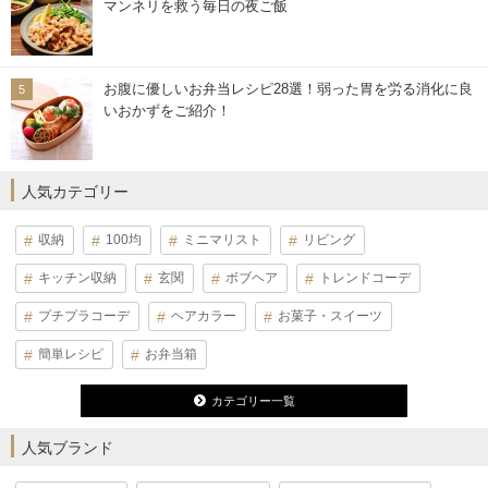
マンネリを救う毎日の夜ご飯
お腹に優しいお弁当レシピ28選！弱った胃を労る消化に良
いおかずをご紹介！
人気カテゴリー
収納
100均
ミニマリスト
リビング
キッチン収納
玄関
ボブヘア
トレンドコーデ
プチプラコーデ
ヘアカラー
お菓子・スイーツ
簡単レシピ
お弁当箱
カテゴリー一覧
人気ブランド