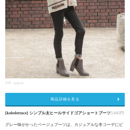
出典：
zozo.jp
商品詳細を見る
[kobelettuce] シンプル太ヒールサイドゴアショートブーツ
3,045円
グレー味がかったベージュブーツは、カジュアルな冬コーデにピ