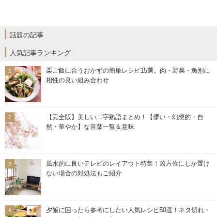
話題の記事
人気記事ランキング
栗ご飯に合うおかずの簡単レシピ15選。肉・野菜・魚別に
相性の良い組み合わせ
【完全版】美しい二字熟語まとめ！【儚い・幻想的・自
然・華やか】な言葉一覧＆意味
風水的に良いテレビのレイアウト特集！凶方位にしか置け
ない場合の対処法もご紹介
夕飯に困ったら参考にしたい人気レシピ50選！ネタ切れ・