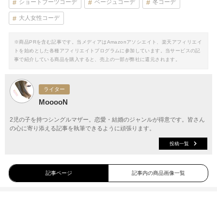
ショートブーツコーデ
ベージュコーデ
冬コーデ
大人女性コーデ
※商品PRを含む記事です。当メディアはAmazonアソシエイト、楽天アフィリエイ
トを始めとした各種アフィリエイトプログラムに参加しています。当サービスの記
事で紹介している商品を購入すると、売上の一部が弊社に還元されます。
ライター
MooooN
2児の子を持つシングルマザー。恋愛・結婚のジャンルが得意です。皆さん
の心に寄り添える記事を執筆できるように頑張ります。
投稿一覧
記事ページ
記事内の商品画像一覧