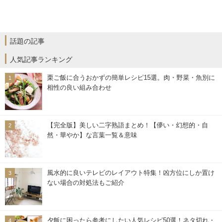
話題の記事
人気記事ランキング
栗ご飯に合うおかずの簡単レシピ15選。肉・野菜・魚別に
相性の良い組み合わせ
【完全版】美しい二字熟語まとめ！【儚い・幻想的・自
然・華やか】な言葉一覧＆意味
風水的に良いテレビのレイアウト特集！凶方位にしか置け
ない場合の対処法もご紹介
夕飯に困ったら参考にしたい人気レシピ50選！ネタ切れ・