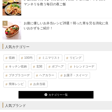
マンネリを救う毎日の夜ご飯
お腹に優しいお弁当レシピ28選！弱った胃を労る消化に良
いおかずをご紹介！
人気カテゴリー
収納
100均
ミニマリスト
リビング
キッチン収納
玄関
ボブヘア
トレンドコーデ
プチプラコーデ
ヘアカラー
お菓子・スイーツ
簡単レシピ
お弁当箱
カテゴリー一覧
人気ブランド