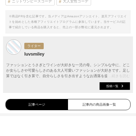
ニットワンピースコーデ
大人女性コーデ
※商品PRを含む記事です。当メディアはAmazonアソシエイト、楽天アフィリエイ
トを始めとした各種アフィリエイトプログラムに参加しています。当サービスの記
事で紹介している商品を購入すると、売上の一部が弊社に還元されます。
ライター
luvsmiley
ファッションとうさぎとワインが大好きな一児の母。シンプルな中に、どこ
か女らしさや可愛らしさのある大人可愛いファッションが大好きです。足し
算ではなく引き算で、自分らしさを引き出すようなお洒落を提案していけた
...続きを読む
らと思います♪
投稿一覧
記事ページ
記事内の商品画像一覧