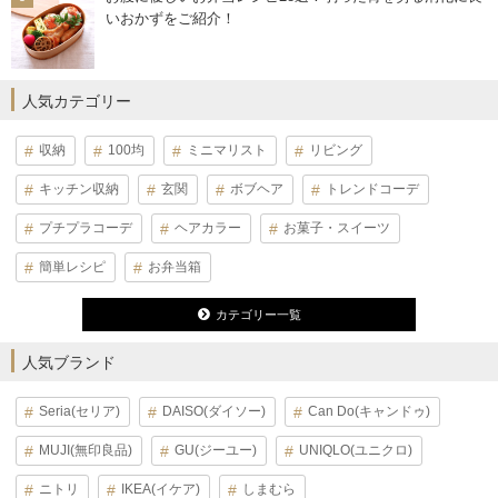
いおかずをご紹介！
人気カテゴリー
収納
100均
ミニマリスト
リビング
キッチン収納
玄関
ボブヘア
トレンドコーデ
プチプラコーデ
ヘアカラー
お菓子・スイーツ
簡単レシピ
お弁当箱
カテゴリー一覧
人気ブランド
Seria(セリア)
DAISO(ダイソー)
Can Do(キャンドゥ)
MUJI(無印良品)
GU(ジーユー)
UNIQLO(ユニクロ)
ニトリ
IKEA(イケア)
しまむら