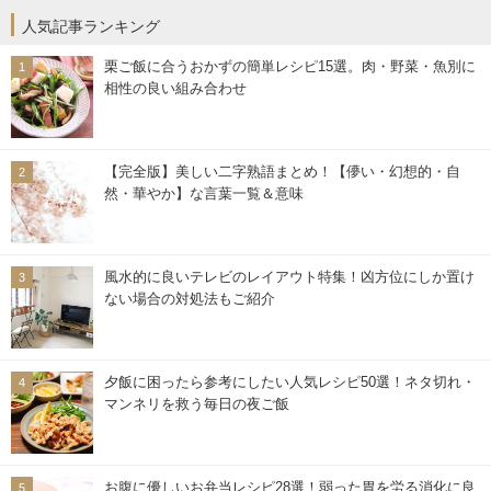
人気記事ランキング
栗ご飯に合うおかずの簡単レシピ15選。肉・野菜・魚別に
相性の良い組み合わせ
【完全版】美しい二字熟語まとめ！【儚い・幻想的・自
然・華やか】な言葉一覧＆意味
風水的に良いテレビのレイアウト特集！凶方位にしか置け
ない場合の対処法もご紹介
夕飯に困ったら参考にしたい人気レシピ50選！ネタ切れ・
マンネリを救う毎日の夜ご飯
お腹に優しいお弁当レシピ28選！弱った胃を労る消化に良