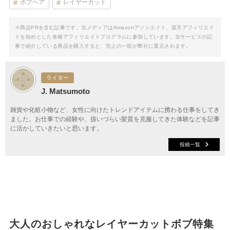
ボブヘア
レイヤーカット
※商品PRを含む記事です。当メディアはAmazonアソシエイト、楽天アフィリエイ
トを始めとした各種アフィリエイトプログラムに参加しています。当サービスの記
事で紹介している商品を購入すると、売上の一部が弊社に還元されます。
ライター
J. Matsumoto
雑貨や化粧小物など、女性に向けたトレンドアイテムに携わる仕事をしてき
ました。お仕事での経験や、扱いづらい髪質を克服してきた体験などを記事
に活かしていきたいと思います。
投稿一覧
大人のおしゃれなレイヤーカットボブ特集