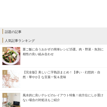
話題の記事
人気記事ランキング
栗ご飯に合うおかずの簡単レシピ15選。肉・野菜・魚別に
相性の良い組み合わせ
【完全版】美しい二字熟語まとめ！【儚い・幻想的・自
然・華やか】な言葉一覧＆意味
風水的に良いテレビのレイアウト特集！凶方位にしか置け
ない場合の対処法もご紹介