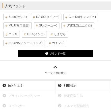
人気ブランド
Seria(セリア)
DAISO(ダイソー)
Can Do(キャンドゥ)
MUJI(無印良品)
GU(ジーユー)
UNIQLO(ユニクロ)
ニトリ
IKEA(イケア)
しまむら
3COINS(スリーコインズ)
カインズ
ブランド一覧
ページ上部に戻る
folkとは？
利用規約
プライバシーポリシー
特定商取引法
ロゴ/バナー
メルマガ配信設定