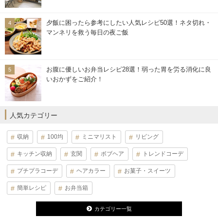
夕飯に困ったら参考にしたい人気レシピ50選！ネタ切れ・
マンネリを救う毎日の夜ご飯
お腹に優しいお弁当レシピ28選！弱った胃を労る消化に良
いおかずをご紹介！
人気カテゴリー
収納
100均
ミニマリスト
リビング
キッチン収納
玄関
ボブヘア
トレンドコーデ
プチプラコーデ
ヘアカラー
お菓子・スイーツ
簡単レシピ
お弁当箱
カテゴリー一覧