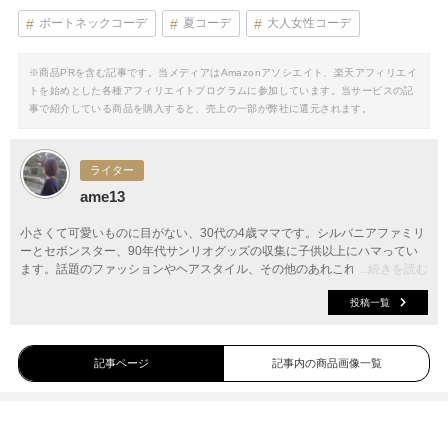
ボートネックコーデ
夏コーデ
大人女性コーデ
※商品PRを含む記事です。当メディアはAmazonアソシエイト、楽天アフィリエイ
トを始めとした各種アフィリエイトプログラムに参加しています。当サービスの記
事で紹介している商品を購入すると、売上の一部が弊社に還元されます。
ライター
ame13
小さくて可愛いものに目がない、30代の4歳ママです。シルバニアファミリ
ーとセボンスター、90年代サンリオグッズの収集に子供以上にハマってい
ます。話題のファッションやヘアスタイル、その他のあれこれについて、分
...続きを読む
かりやすくご紹介します。
投稿一覧
記事ページ
記事内の商品画像一覧