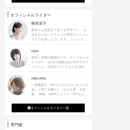
オフィシャルライター
柳美菜子
家具から雑貨まで全てを手作りし、 お
金をかけないナチュラル賃貸マンション
ライフを楽しんでいます。 ハンドメイ
ド雑貨やインテリアに関する著書も出
版、また様々なメディアでも執筆してい
rumi
ます。
思考と空間の整理のプロ・ライフオーガ
ナイザー 自宅の収納方法やDIYでのリ
フォーム、100均リメイクなどをSNSで
公開中。 収納やリメイク、インテリア
の記事の執筆、雑誌・WEBサイトへレ
natsume
シピ提供、店舗プロデュース 2016年９
一級建築士 DIYクリエイター おうちを
月に宝島社より【Rumiのおうち時間を
楽しく育てる暮らし「おうち育」を提
楽しむインテリア】を出版しました。
案。 収納・100均リメイク・DIYなどお
うちに関する楽しいアイディアをSNSで
発信中。 著書 なつめさんちの新しい
オフィシャルライター一覧
のになつかしいアンティークな部屋つく
り 雑誌掲載・TV出演・コラム執筆・
空間プロデュースなど
専門家