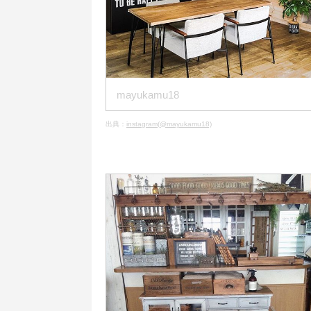
mayukamu18
出典：
instagram(@mayukamu18)