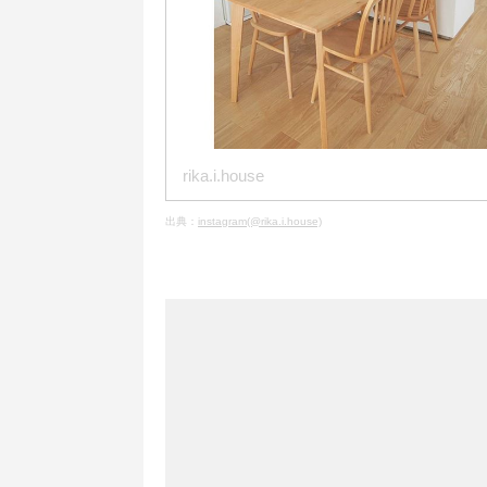
rika.i.house
出典：
instagram(@rika.i.house)