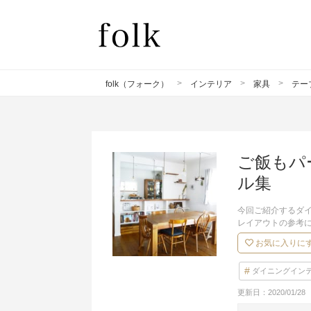
folk（フォーク）
インテリア
家具
テー
ご飯もパ
ル集
今回ご紹介するダ
レイアウトの参考
お気に入りに
ダイニングイン
更新日：
2020/01/28