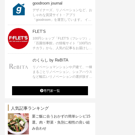
goodroom journal
デザイナーズ、リノベーションなど、お
しゃれな賃貸サイト・アプリ
「goodroom」を運営しています。 イン
テリアや、ひとり暮らし、ふたり暮らし
のアイディアなど、賃貸でも自分らしい
FLET’S
暮らしを楽しむためのヒントをお届けし
100円ショップ「FLET’S（フレッツ）」
ます。
「百圓領事館」の情報サイト『100円の
チカラ』から、人気の記事をお届けしま
す。
のくらし by ReBITA
リノベーショマンションや戸建て、一棟
まるごとリノベーション、シェアハウス
など幅広いリノベーションの選択肢すべ
てが揃うリビタ。ホテル・ワークラウン
ジ・シェアスペースなど、「住む」だけ
専門家一覧
ではなく「働く」「遊ぶ」「学ぶ」「旅
する」といった領域でも、暮らしや生き
方を楽しく豊かにする様々なプロジェク
トを手掛けています。
人気記事ランキング
栗ご飯に合うおかずの簡単レシピ15
選。肉・野菜・魚別に相性の良い組
み合わせ