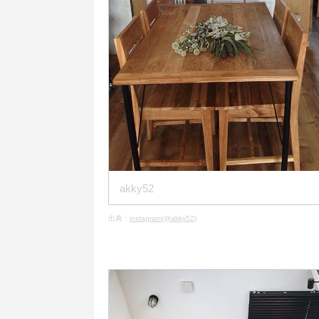
akky52
出典：
instagram(@akky52)