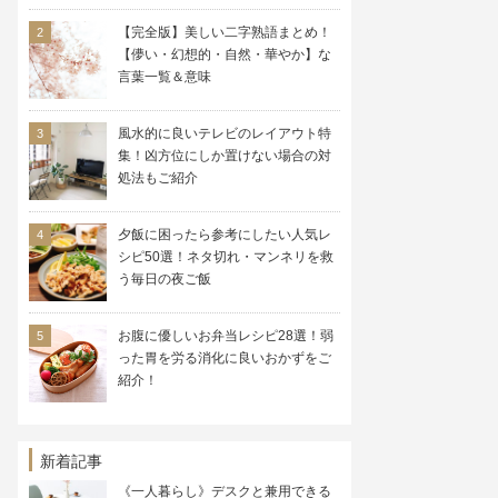
【完全版】美しい二字熟語まとめ！
【儚い・幻想的・自然・華やか】な
言葉一覧＆意味
風水的に良いテレビのレイアウト特
集！凶方位にしか置けない場合の対
処法もご紹介
夕飯に困ったら参考にしたい人気レ
シピ50選！ネタ切れ・マンネリを救
う毎日の夜ご飯
お腹に優しいお弁当レシピ28選！弱
った胃を労る消化に良いおかずをご
紹介！
新着記事
《一人暮らし》デスクと兼用できる