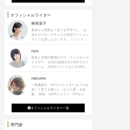
オフィシャルライター
柳美菜子
家具から雑貨まで全てを手作りし、 お
金をかけないナチュラル賃貸マンション
ライフを楽しんでいます。 ハンドメイ
ド雑貨やインテリアに関する著書も出
版、また様々なメディアでも執筆してい
rumi
ます。
思考と空間の整理のプロ・ライフオーガ
ナイザー 自宅の収納方法やDIYでのリ
フォーム、100均リメイクなどをSNSで
公開中。 収納やリメイク、インテリア
の記事の執筆、雑誌・WEBサイトへレ
natsume
シピ提供、店舗プロデュース 2016年９
一級建築士 DIYクリエイター おうちを
月に宝島社より【Rumiのおうち時間を
楽しく育てる暮らし「おうち育」を提
楽しむインテリア】を出版しました。
案。 収納・100均リメイク・DIYなどお
うちに関する楽しいアイディアをSNSで
発信中。 著書 なつめさんちの新しい
オフィシャルライター一覧
のになつかしいアンティークな部屋つく
り 雑誌掲載・TV出演・コラム執筆・
空間プロデュースなど
専門家