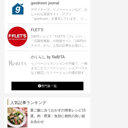
goodroom journal
デザイナーズ、リノベーションなど、お
しゃれな賃貸サイト・アプリ
「goodroom」を運営しています。 イン
テリアや、ひとり暮らし、ふたり暮らし
のアイディアなど、賃貸でも自分らしい
FLET’S
暮らしを楽しむためのヒントをお届けし
100円ショップ「FLET’S（フレッツ）」
ます。
「百圓領事館」の情報サイト『100円の
チカラ』から、人気の記事をお届けしま
す。
のくらし by ReBITA
リノベーショマンションや戸建て、一棟
まるごとリノベーション、シェアハウス
など幅広いリノベーションの選択肢すべ
てが揃うリビタ。ホテル・ワークラウン
ジ・シェアスペースなど、「住む」だけ
専門家一覧
ではなく「働く」「遊ぶ」「学ぶ」「旅
する」といった領域でも、暮らしや生き
方を楽しく豊かにする様々なプロジェク
トを手掛けています。
人気記事ランキング
栗ご飯に合うおかずの簡単レシピ15
選。肉・野菜・魚別に相性の良い組
み合わせ