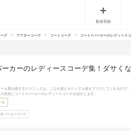
新規登録
コーデ
アウターコーデ
コートコーデ
コート×パーカーのレディース
パーカーのレディースコーデ集！ダサく
カーを重ね着するテクニックは、こなれ感とカジュアル感をプラスしてくれるので、
トの色別にコート×パーカーのレディースコーデを紹介します。
する
パーカーコーデ