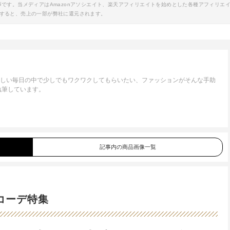
事です。当メディアはAmazonアソシエイト、楽天アフィリエイトを始めとした各種アフィリエ
すると、売上の一部が弊社に還元されます。
忙しい毎日の中で少しでもワクワクしてもらいたい、ファッションがそんな手助
執筆しています。
記事内の商品画像一覧
コーデ特集