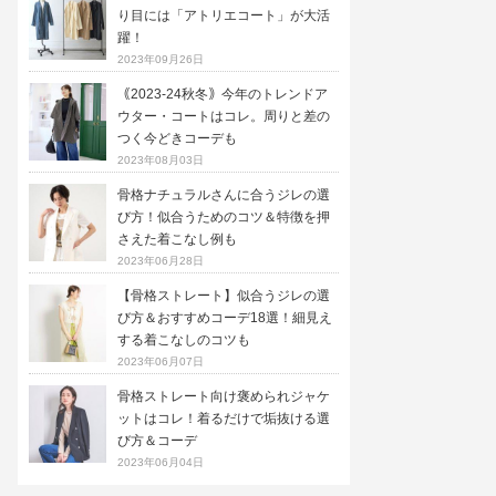
り目には「アトリエコート」が大活
躍！
2023年09月26日
｟2023-24秋冬｠今年のトレンドア
ウター・コートはコレ。周りと差の
つく今どきコーデも
2023年08月03日
骨格ナチュラルさんに合うジレの選
び方！似合うためのコツ＆特徴を押
さえた着こなし例も
2023年06月28日
【骨格ストレート】似合うジレの選
び方＆おすすめコーデ18選！細見え
する着こなしのコツも
2023年06月07日
骨格ストレート向け褒められジャケ
ットはコレ！着るだけで垢抜ける選
び方＆コーデ
2023年06月04日