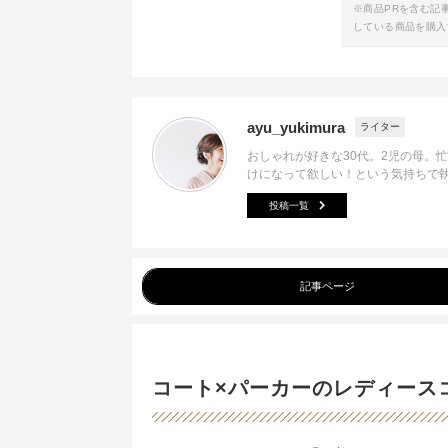
※商品PRを含む記
している商品を購入
ayu_yukimura
ライター
おしゃれが好きな30代。2児の母。
けになって欲しい！という気持ちで
投稿一覧
記事ページ
コート×パーカーのレディース