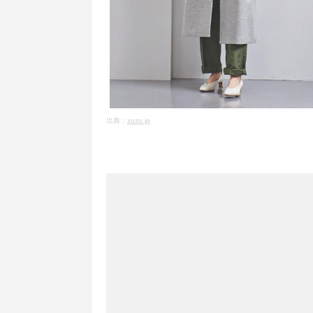
出典：
zozo.jp