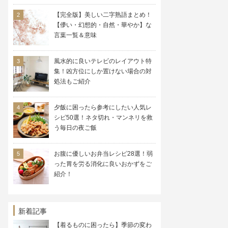
【完全版】美しい二字熟語まとめ！
【儚い・幻想的・自然・華やか】な
言葉一覧＆意味
風水的に良いテレビのレイアウト特
集！凶方位にしか置けない場合の対
処法もご紹介
夕飯に困ったら参考にしたい人気レ
シピ50選！ネタ切れ・マンネリを救
う毎日の夜ご飯
お腹に優しいお弁当レシピ28選！弱
った胃を労る消化に良いおかずをご
紹介！
新着記事
【着るものに困ったら】季節の変わ