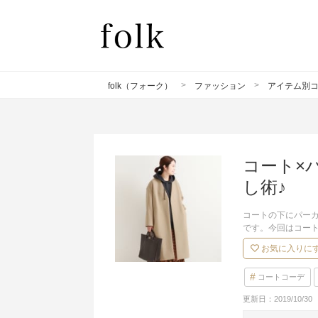
folk（フォーク）
ファッション
アイテム別
コート×
し術♪
コートの下にパー
です。今回はコー
お気に入りに
コートコーデ
更新日：
2019/10/30