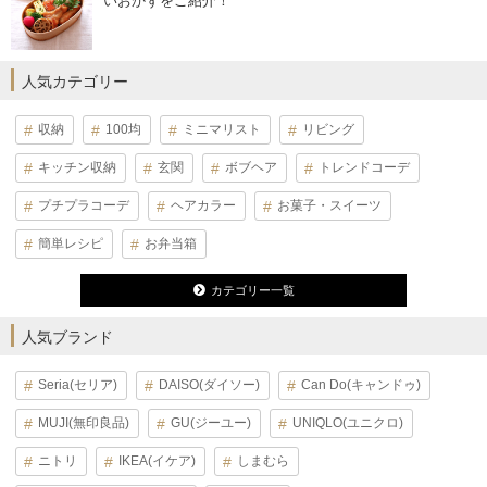
いおかずをご紹介！
人気カテゴリー
収納
100均
ミニマリスト
リビング
キッチン収納
玄関
ボブヘア
トレンドコーデ
プチプラコーデ
ヘアカラー
お菓子・スイーツ
簡単レシピ
お弁当箱
カテゴリー一覧
人気ブランド
Seria(セリア)
DAISO(ダイソー)
Can Do(キャンドゥ)
MUJI(無印良品)
GU(ジーユー)
UNIQLO(ユニクロ)
ニトリ
IKEA(イケア)
しまむら