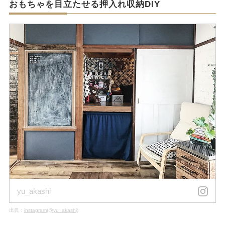
おもちゃを目立たせる押入れ収納DIY
yu_akashi
出典：
instagram(@yu_akashi)