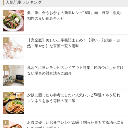
人気記事ランキング
栗ご飯に合うおかずの簡単レシピ15選。肉・野菜・魚別に
相性の良い組み合わせ
【完全版】美しい二字熟語まとめ！【儚い・幻想的・自
然・華やか】な言葉一覧＆意味
風水的に良いテレビのレイアウト特集！凶方位にしか置け
ない場合の対処法もご紹介
夕飯に困ったら参考にしたい人気レシピ50選！ネタ切れ・
マンネリを救う毎日の夜ご飯
お腹に優しいお弁当レシピ28選！弱った胃を労る消化に良