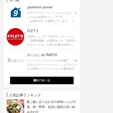
goodroom journal
デザイナーズ、リノベーションなど、お
しゃれな賃貸サイト・アプリ
「goodroom」を運営しています。 イン
テリアや、ひとり暮らし、ふたり暮らし
のアイディアなど、賃貸でも自分らしい
FLET’S
暮らしを楽しむためのヒントをお届けし
100円ショップ「FLET’S（フレッツ）」
ます。
「百圓領事館」の情報サイト『100円の
チカラ』から、人気の記事をお届けしま
す。
のくらし by ReBITA
リノベーショマンションや戸建て、一棟
まるごとリノベーション、シェアハウス
など幅広いリノベーションの選択肢すべ
てが揃うリビタ。ホテル・ワークラウン
ジ・シェアスペースなど、「住む」だけ
専門家一覧
ではなく「働く」「遊ぶ」「学ぶ」「旅
する」といった領域でも、暮らしや生き
方を楽しく豊かにする様々なプロジェク
トを手掛けています。
人気記事ランキング
栗ご飯に合うおかずの簡単レシピ15
選。肉・野菜・魚別に相性の良い組
み合わせ