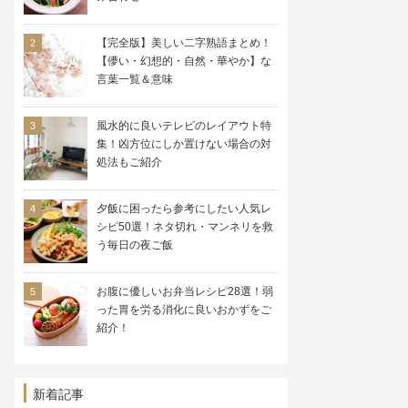
【完全版】美しい二字熟語まとめ！
【儚い・幻想的・自然・華やか】な
言葉一覧＆意味
風水的に良いテレビのレイアウト特
集！凶方位にしか置けない場合の対
処法もご紹介
夕飯に困ったら参考にしたい人気レ
シピ50選！ネタ切れ・マンネリを救
う毎日の夜ご飯
お腹に優しいお弁当レシピ28選！弱
った胃を労る消化に良いおかずをご
紹介！
新着記事