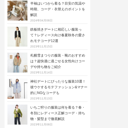
半袖はいつから着る？目安の気温や
時期、コーデ・衣替えのポイントを
解説
2024年04月08日
鉄板焼きデートに相応しい服装っ
て？レディース向け春夏秋冬の愛さ
れモテコーデ12選
2023年11月15日
札幌雪まつりの服装・靴のおすすめ
は？超快適に過ごせる女性向けコー
デや持ち物をご紹介
2023年11月14日
神社デートにぴったりな服装10選！
彼ウケするモテファッション&マナー
的にNGなコーデも
2023年11月13日
いちご狩りの服装は何を着る？春・
冬別にレディース正解コーデ・持ち
物・髪型まで徹底解説
2023年11月08日