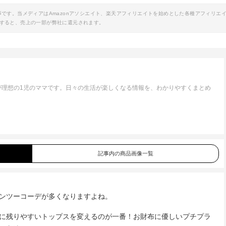
事です。当メディアはAmazonアソシエイト、楽天アフィリエイトを始めとした各種アフィリエ
すると、売上の一部が弊社に還元されます。
が理想の1児のママです。日々の生活が楽しくなる情報を、わかりやすくまとめ
記事内の商品画像一覧
ンツーコーデが多くなりますよね。
に残りやすいトップスを変えるのが一番！お財布に優しいプチプラ