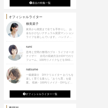
過去の特集一覧
オフィシャルライター
柳美菜子
家具から雑貨まで全てを手作りし、 お
金をかけないナチュラル賃貸マンション
ライフを楽しんでいます。 ハンドメイ
ド雑貨やインテリアに関する著書も出
版、また様々なメディアでも執筆してい
rumi
ます。
思考と空間の整理のプロ・ライフオーガ
ナイザー 自宅の収納方法やDIYでのリ
フォーム、100均リメイクなどをSNSで
公開中。 収納やリメイク、インテリア
の記事の執筆、雑誌・WEBサイトへレ
natsume
シピ提供、店舗プロデュース 2016年９
一級建築士 DIYクリエイター おうちを
月に宝島社より【Rumiのおうち時間を
楽しく育てる暮らし「おうち育」を提
楽しむインテリア】を出版しました。
案。 収納・100均リメイク・DIYなどお
うちに関する楽しいアイディアをSNSで
発信中。 著書 なつめさんちの新しい
オフィシャルライター一覧
のになつかしいアンティークな部屋つく
り 雑誌掲載・TV出演・コラム執筆・
空間プロデュースなど
専門家