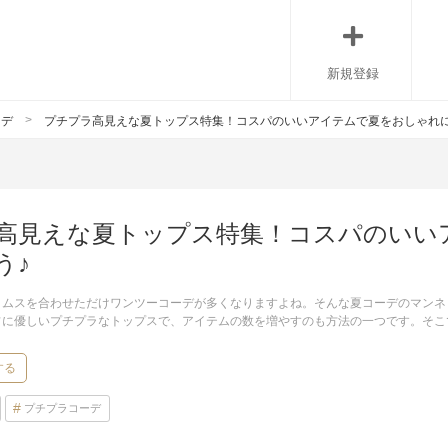
新規登録
ーデ
プチプラ高見えな夏トップス特集！コスパのいいアイテムで夏をおしゃれに
高見えな夏トップス特集！コスパのいい
う♪
トムスを合わせただけワンツーコーデが多くなりますよね。そんな夏コーデのマンネ
フに優しいプチプラなトップスで、アイテムの数を増やすのも方法の一つです。そこ
！
する
プチプラコーデ