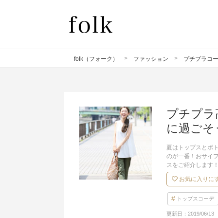
folk（フォーク）
ファッション
プチプラコ
プチプラ
に過ごそ
夏はトップスとボ
のが一番！おサイ
スをご紹介します
お気に入りに
トップスコーデ
更新日：
2019/06/13