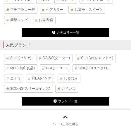
プチプラコーデ
ヘアカラー
お菓子・スイーツ
簡単レシピ
お弁当箱
カテゴリー一覧
人気ブランド
Seria(セリア)
DAISO(ダイソー)
Can Do(キャンドゥ)
MUJI(無印良品)
GU(ジーユー)
UNIQLO(ユニクロ)
ニトリ
IKEA(イケア)
しまむら
3COINS(スリーコインズ)
カインズ
ブランド一覧
ページ上部に戻る