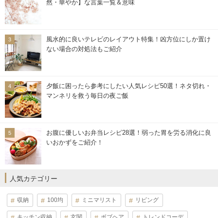
然・華やか】な言葉一覧＆意味
風水的に良いテレビのレイアウト特集！凶方位にしか置け
ない場合の対処法もご紹介
夕飯に困ったら参考にしたい人気レシピ50選！ネタ切れ・
マンネリを救う毎日の夜ご飯
お腹に優しいお弁当レシピ28選！弱った胃を労る消化に良
いおかずをご紹介！
人気カテゴリー
収納
100均
ミニマリスト
リビング
キッチン収納
玄関
ボブヘア
トレンドコーデ