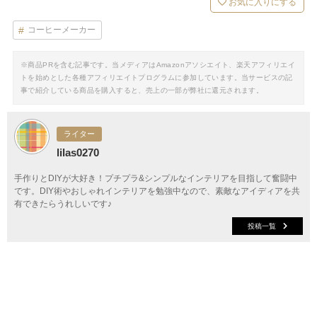
お気に入りにする
コーヒーメーカー
※商品PRを含む記事です。当メディアはAmazonアソシエイト、楽天アフィリエイ
トを始めとした各種アフィリエイトプログラムに参加しています。当サービスの記
事で紹介している商品を購入すると、売上の一部が弊社に還元されます。
ライター
lilas0270
手作りとDIYが大好き！プチプラ&シンプルなインテリアを目指して奮闘中
です。DIY術やおしゃれインテリアを勉強中なので、素敵なアイディアを共
有できたらうれしいです♪
投稿一覧