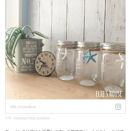
elie.snowdiva
出典：
instagram(@elie.snowdiva)