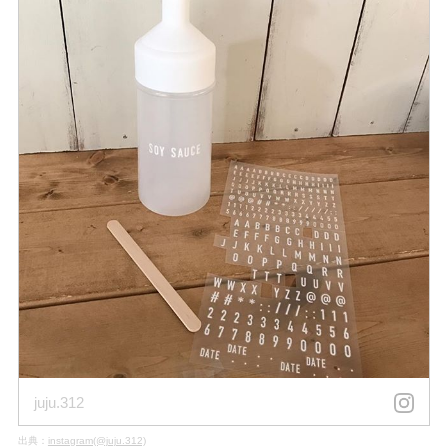
juju.312
出典：
instagram(@juju.312)