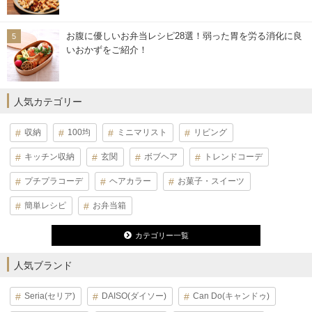
お腹に優しいお弁当レシピ28選！弱った胃を労る消化に良
いおかずをご紹介！
人気カテゴリー
収納
100均
ミニマリスト
リビング
キッチン収納
玄関
ボブヘア
トレンドコーデ
プチプラコーデ
ヘアカラー
お菓子・スイーツ
簡単レシピ
お弁当箱
カテゴリー一覧
人気ブランド
Seria(セリア)
DAISO(ダイソー)
Can Do(キャンドゥ)