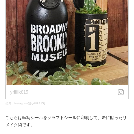
yriiiiik815
出典：
instagram(@yriiiiik815)
こちらは転写シールをクラフトシールに印刷して、缶に貼ったリ
メイク術です。