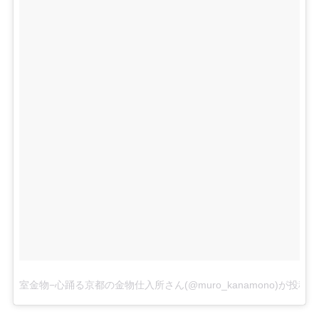
室金物−心踊る京都の金物仕入所さん(@muro_kanamono)が投稿