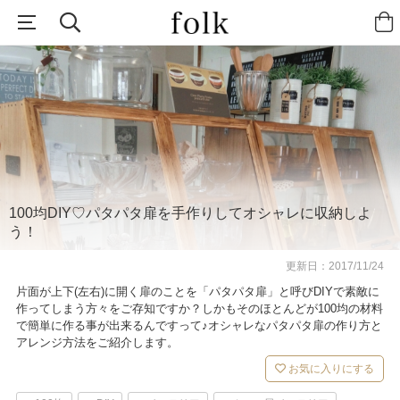
100均DIY♡パタパタ扉を手作りしてオシャレに収納しよ
う！
更新日：
2017/11/24
片面が上下(左右)に開く扉のことを「パタパタ扉」と呼びDIYで素敵に
作ってしまう方々をご存知ですか？しかもそのほとんどが100均の材料
で簡単に作る事が出来るんですって♪オシャレなパタパタ扉の作り方と
アレンジ方法をご紹介します。
お気に入りにする