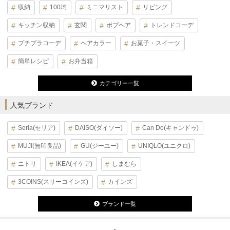
収納
100均
ミニマリスト
リビング
キッチン収納
玄関
ボブヘア
トレンドコーデ
プチプラコーデ
ヘアカラー
お菓子・スイーツ
簡単レシピ
お弁当箱
カテゴリー一覧
人気ブランド
Seria(セリア)
DAISO(ダイソー)
Can Do(キャンドゥ)
MUJI(無印良品)
GU(ジーユー)
UNIQLO(ユニクロ)
ニトリ
IKEA(イケア)
しまむら
3COINS(スリーコインズ)
カインズ
ブランド一覧