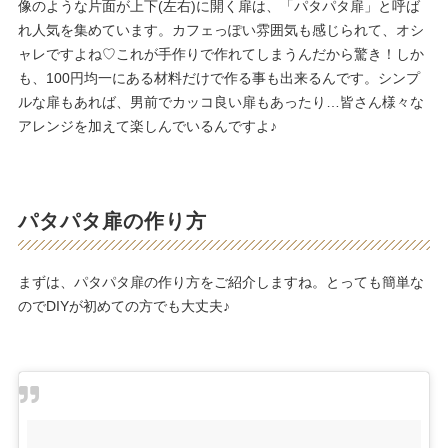
像のような片面が上下(左右)に開く扉は、「パタパタ扉」と呼ば
れ人気を集めています。カフェっぽい雰囲気も感じられて、オシ
ャレですよね♡これが手作りで作れてしまうんだから驚き！しか
も、100円均一にある材料だけで作る事も出来るんです。シンプ
ルな扉もあれば、男前でカッコ良い扉もあったり…皆さん様々な
アレンジを加えて楽しんでいるんですよ♪
パタパタ扉の作り方
まずは、パタパタ扉の作り方をご紹介しますね。とっても簡単な
のでDIYが初めての方でも大丈夫♪