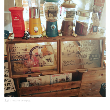
出典：
http://roomclip.jp/