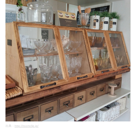
出典：
http://roomclip.jp/