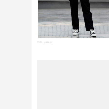
出典：
zozo.jp