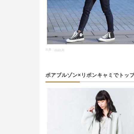
出典：
zozo.jp
ボアブルゾン×リボンキャミでトッ