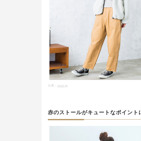
出典：
zozo.jp
赤のストールがキュートなポイント