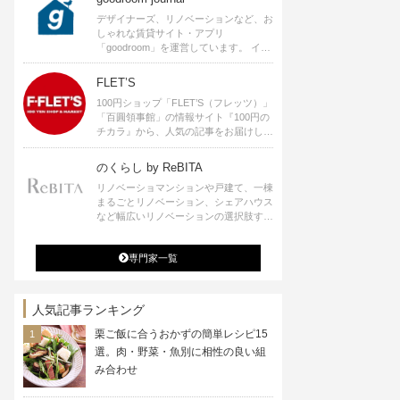
デザイナーズ、リノベーションなど、お
しゃれな賃貸サイト・アプリ
「goodroom」を運営しています。 イン
テリアや、ひとり暮らし、ふたり暮らし
のアイディアなど、賃貸でも自分らしい
FLET’S
暮らしを楽しむためのヒントをお届けし
100円ショップ「FLET’S（フレッツ）」
ます。
「百圓領事館」の情報サイト『100円の
チカラ』から、人気の記事をお届けしま
す。
のくらし by ReBITA
リノベーショマンションや戸建て、一棟
まるごとリノベーション、シェアハウス
など幅広いリノベーションの選択肢すべ
てが揃うリビタ。ホテル・ワークラウン
ジ・シェアスペースなど、「住む」だけ
専門家一覧
ではなく「働く」「遊ぶ」「学ぶ」「旅
する」といった領域でも、暮らしや生き
方を楽しく豊かにする様々なプロジェク
トを手掛けています。
人気記事ランキング
栗ご飯に合うおかずの簡単レシピ15
選。肉・野菜・魚別に相性の良い組
み合わせ