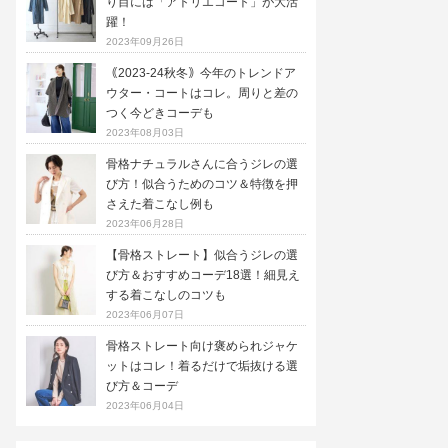
り目には「アトリエコート」が大活
躍！
2023年09月26日
｟2023-24秋冬｠今年のトレンドア
ウター・コートはコレ。周りと差の
つく今どきコーデも
2023年08月03日
骨格ナチュラルさんに合うジレの選
び方！似合うためのコツ＆特徴を押
さえた着こなし例も
2023年06月28日
【骨格ストレート】似合うジレの選
び方＆おすすめコーデ18選！細見え
する着こなしのコツも
2023年06月07日
骨格ストレート向け褒められジャケ
ットはコレ！着るだけで垢抜ける選
び方＆コーデ
2023年06月04日