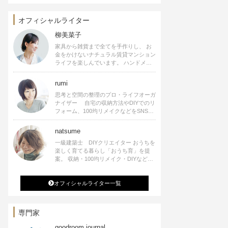
オフィシャルライター
柳美菜子
家具から雑貨まで全てを手作りし、 お
金をかけないナチュラル賃貸マンション
ライフを楽しんでいます。 ハンドメイ
ド雑貨やインテリアに関する著書も出
版、また様々なメディアでも執筆してい
rumi
ます。
思考と空間の整理のプロ・ライフオーガ
ナイザー 自宅の収納方法やDIYでのリ
フォーム、100均リメイクなどをSNSで
公開中。 収納やリメイク、インテリア
の記事の執筆、雑誌・WEBサイトへレ
natsume
シピ提供、店舗プロデュース 2016年９
一級建築士 DIYクリエイター おうちを
月に宝島社より【Rumiのおうち時間を
楽しく育てる暮らし「おうち育」を提
楽しむインテリア】を出版しました。
案。 収納・100均リメイク・DIYなどお
うちに関する楽しいアイディアをSNSで
発信中。 著書 なつめさんちの新しい
オフィシャルライター一覧
のになつかしいアンティークな部屋つく
り 雑誌掲載・TV出演・コラム執筆・
空間プロデュースなど
専門家
goodroom journal