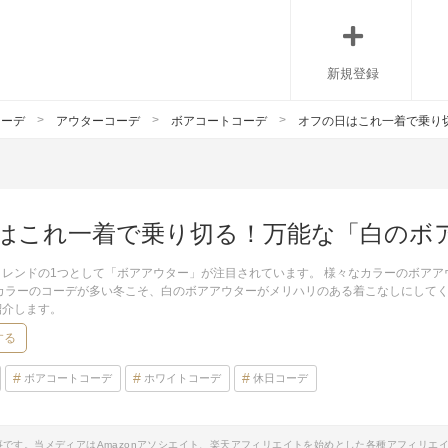
新規登録
コーデ
アウターコーデ
ボアコートコーデ
オフの日はこれ一着で乗り
はこれ一着で乗り切る！万能な「白のボ
トレンドの1つとして「ボアアウター」が注目されています。 様々なカラーのボア
カラーのコーデが多い冬こそ、白のボアアウターがメリハリのある着こなしにしてく
紹介します。
する
ボアコートコーデ
ホワイトコーデ
休日コーデ
事です。当メディアはAmazonアソシエイト、楽天アフィリエイトを始めとした各種アフィリエ