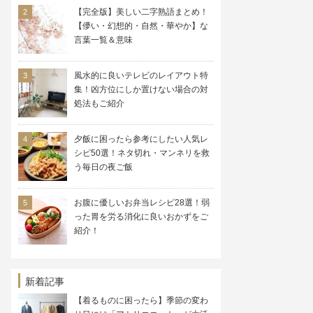
【完全版】美しい二字熟語まとめ！
【儚い・幻想的・自然・華やか】な
言葉一覧＆意味
風水的に良いテレビのレイアウト特
集！凶方位にしか置けない場合の対
処法もご紹介
夕飯に困ったら参考にしたい人気レ
シピ50選！ネタ切れ・マンネリを救
う毎日の夜ご飯
お腹に優しいお弁当レシピ28選！弱
った胃を労る消化に良いおかずをご
紹介！
新着記事
【着るものに困ったら】季節の変わ