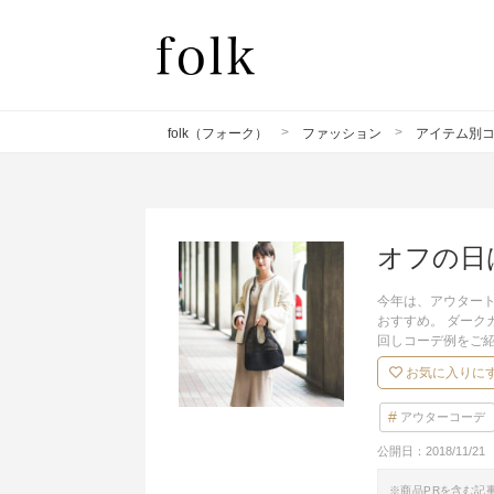
folk（フォーク）
ファッション
アイテム別
オフの日
今年は、アウター
おすすめ。 ダーク
回しコーデ例をご
お気に入りに
アウターコーデ
公開日：
2018/11/21
※商品PRを含む記