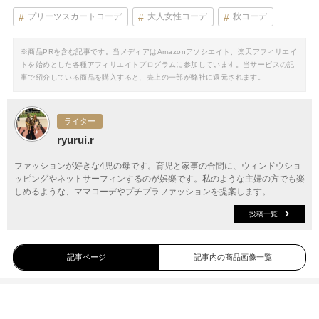
プリーツスカートコーデ
大人女性コーデ
秋コーデ
※商品PRを含む記事です。当メディアはAmazonアソシエイト、楽天アフィリエイ
トを始めとした各種アフィリエイトプログラムに参加しています。当サービスの記
事で紹介している商品を購入すると、売上の一部が弊社に還元されます。
ライター
ryurui.r
ファッションが好きな4児の母です。育児と家事の合間に、ウィンドウショ
ッピングやネットサーフィンするのが娯楽です。私のような主婦の方でも楽
しめるような、ママコーデやプチプラファッションを提案します。
投稿一覧
記事ページ
記事内の商品画像一覧