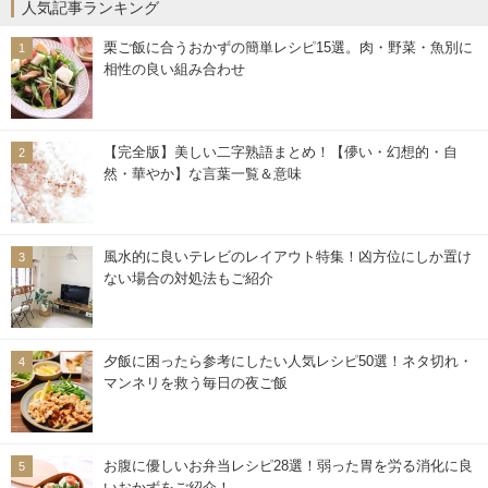
人気記事ランキング
栗ご飯に合うおかずの簡単レシピ15選。肉・野菜・魚別に
相性の良い組み合わせ
【完全版】美しい二字熟語まとめ！【儚い・幻想的・自
然・華やか】な言葉一覧＆意味
風水的に良いテレビのレイアウト特集！凶方位にしか置け
ない場合の対処法もご紹介
夕飯に困ったら参考にしたい人気レシピ50選！ネタ切れ・
マンネリを救う毎日の夜ご飯
お腹に優しいお弁当レシピ28選！弱った胃を労る消化に良
いおかずをご紹介！