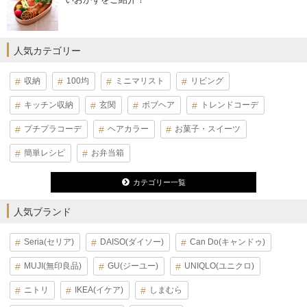
人気カテゴリー
収納
100均
ミニマリスト
リビング
キッチン収納
玄関
ボブヘア
トレンドコーデ
プチプラコーデ
ヘアカラー
お菓子・スイーツ
簡単レシピ
お弁当箱
カテゴリー一覧
人気ブランド
Seria(セリア)
DAISO(ダイソー)
Can Do(キャンドゥ)
MUJI(無印良品)
GU(ジーユー)
UNIQLO(ユニクロ)
ニトリ
IKEA(イケア)
しまむら