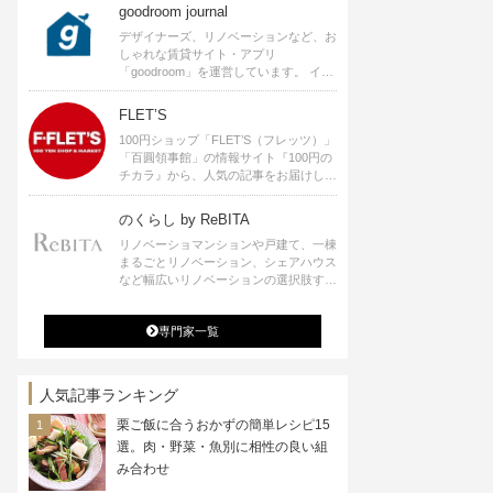
goodroom journal
デザイナーズ、リノベーションなど、お
しゃれな賃貸サイト・アプリ
「goodroom」を運営しています。 イン
テリアや、ひとり暮らし、ふたり暮らし
のアイディアなど、賃貸でも自分らしい
FLET’S
暮らしを楽しむためのヒントをお届けし
100円ショップ「FLET’S（フレッツ）」
ます。
「百圓領事館」の情報サイト『100円の
チカラ』から、人気の記事をお届けしま
す。
のくらし by ReBITA
リノベーショマンションや戸建て、一棟
まるごとリノベーション、シェアハウス
など幅広いリノベーションの選択肢すべ
てが揃うリビタ。ホテル・ワークラウン
ジ・シェアスペースなど、「住む」だけ
専門家一覧
ではなく「働く」「遊ぶ」「学ぶ」「旅
する」といった領域でも、暮らしや生き
方を楽しく豊かにする様々なプロジェク
トを手掛けています。
人気記事ランキング
栗ご飯に合うおかずの簡単レシピ15
選。肉・野菜・魚別に相性の良い組
み合わせ