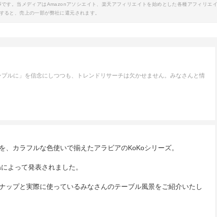
事です。当メディアはAmazonアソシエイト、楽天アフィリエイトを始めとした各種アフィリエ
すると、売上の一部が弊社に還元されます。
ンプルに」を信念にしつつも、トレンドリサーチは欠かせません。みなさんと情
。
を、カラフルな色使いで揃えたアラビアのKoKoシリーズ。
ina Riskaによって発表されました。
ナップと実際に使っているみなさんのテーブル風景をご紹介いたし