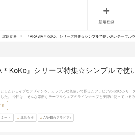
新規登録
北欧食器
『ARABIA＊KoKo』シリーズ特集☆シンプルで使い易いテーブル
BIA＊KoKo』シリーズ特集☆シンプルで
たシェイプなデザインを、カラフルな色使いで揃えたアラビアのKoKoシリーズ。 2005年にKati 
ました。 今回は、そんな素敵なテーブルウエアのラインナップと実際に使っている
する
ィネート
北欧食器
ARABIA(アラビア)