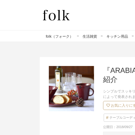
folk（フォーク）
生活雑貨
キッチン用品
『ARA
紹介
シンプルでスッキリとし
によって発表され
お気に入りに
テーブルコーデ
公開日：
2018/09/27