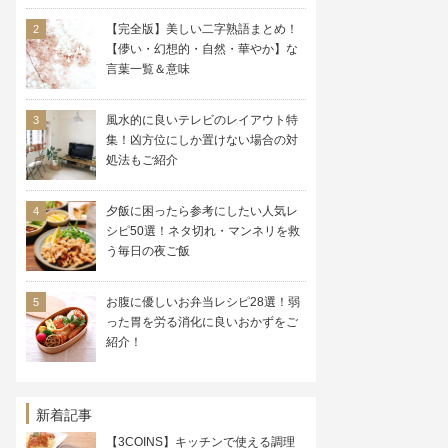
【完全版】美しい二字熟語まとめ！
【儚い・幻想的・自然・華やか】な
言葉一覧＆意味
風水的に良いテレビのレイアウト特
集！凶方位にしか置けない場合の対
処法もご紹介
夕飯に困ったら参考にしたい人気レ
シピ50選！ネタ切れ・マンネリを救
う毎日の夜ご飯
お腹に優しいお弁当レシピ28選！弱
った胃を労る消化に良いおかずをご
紹介！
新着記事
【3COINS】キッチンで使える調理