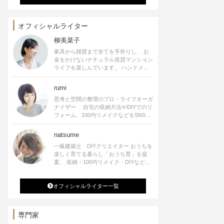
オフィシャルライター
柳美菜子
家具から雑貨まで全てを手作りし、 お
金をかけないナチュラル賃貸マンション
ライフを楽しんでいます。 ハンドメイ
ド雑貨やインテリアに関する著書も出
版、また様々なメディアでも執筆してい
rumi
ます。
思考と空間の整理のプロ・ライフオーガ
ナイザー 自宅の収納方法やDIYでのリ
フォーム、100均リメイクなどをSNSで
公開中。 収納やリメイク、インテリア
の記事の執筆、雑誌・WEBサイトへレ
natsume
シピ提供、店舗プロデュース 2016年９
一級建築士 DIYクリエイター おうちを
月に宝島社より【Rumiのおうち時間を
楽しく育てる暮らし「おうち育」を提
楽しむインテリア】を出版しました。
案。 収納・100均リメイク・DIYなどお
うちに関する楽しいアイディアをSNSで
発信中。 著書 なつめさんちの新しい
オフィシャルライター一覧
のになつかしいアンティークな部屋つく
り 雑誌掲載・TV出演・コラム執筆・
空間プロデュースなど
専門家