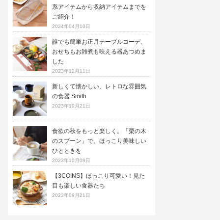
系アイテムから収納アイテムまでを
ご紹介！
2024年04月10日
誰でも簡単お正月テーブルコーデ、
おせちもお雑煮も映える器あつめま
した
2023年12月11日
新しくて懐かしい、レトロな雰囲気
の食器 Smith
2023年10月21日
食欲の秋をもっと楽しく。「栗の木
のスプーン」で、ほっこり美味しい
ひとときを
2023年10月09日
【3COINS】ほっこり可愛い！見た
目も楽しい食器たち
2023年09月21日