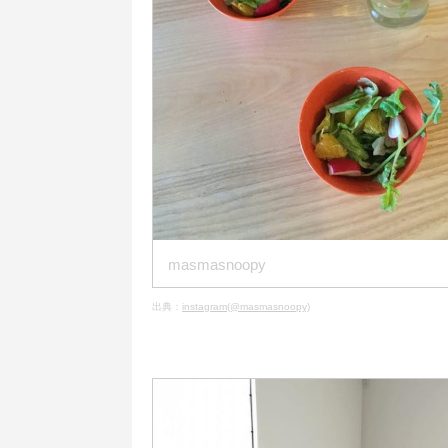
masmasnoopy
出典：
instagram(@masmasnoopy)